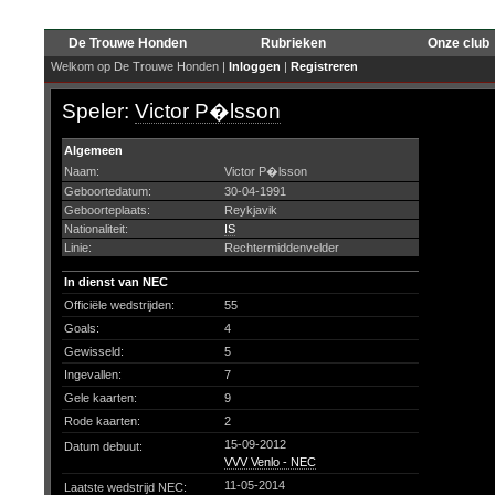
De Trouwe Honden
Rubrieken
Onze club
Welkom op De Trouwe Honden |
Inloggen
|
Registreren
Speler:
Victor P�lsson
Algemeen
Naam:
Victor P�lsson
Geboortedatum:
30-04-1991
Geboorteplaats:
Reykjavik
Nationaliteit:
IS
Linie:
Rechtermiddenvelder
In dienst van NEC
Officiële wedstrijden:
55
Goals:
4
Gewisseld:
5
Ingevallen:
7
Gele kaarten:
9
Rode kaarten:
2
15-09-2012
Datum debuut:
VVV Venlo - NEC
11-05-2014
Laatste wedstrijd NEC: