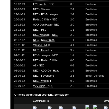
10-02-13
FC Utrecht - NEC
0-3
Eredivisie
03-02-13
NEC - Vitesse
2-1
Eredivisie
27-01-13
NEC - FC Groningen
2-1
Eredivisie
20-01-13
Roda JC K'de - NEC
2-0
Eredivisie
22-12-12
ADO Den Haag - NEC
2-0
Eredivisie
15-12-12
NEC - PSV
1-1
Eredivisie
08-12-12
RKC Waalwijk - NEC
2-0
Eredivisie
02-12-12
NEC - NAC Breda
1-1
Eredivisie
18-11-12
Vitesse - NEC
4-1
Eredivisie
10-11-12
NEC - Heracles
3-2
Eredivisie
04-11-12
FC Groningen - NEC
1-2
Eredivisie
27-10-12
NEC - Roda JC K'de
0-0
Eredivisie
20-10-12
AZ - NEC
0-2
Eredivisie
05-10-12
NEC - ADO Den Haag
1-1
Eredivisie
26-09-12
NEC - Feyenoord
2-3
Beker: 2e ronde
22-09-12
NEC - Willem II
0-0
Eredivisie
15-09-12
VVV Venlo - NEC
2-2
Eredivisie
Officiële wedstrijden voor NEC per seizoen
COMPETITIE
OV