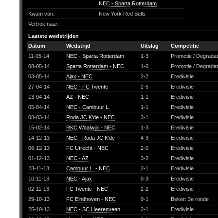
NEC - Sparta Rotterdam
Kwam van:
New York Red Bulls
Vertrok naar:
Laatste wedstrijden
Datum
Wedstrijd
Uitslag
Competitie
11-05-14
NEC - Sparta Rotterdam
1-3
Promotie / Degrada
08-05-14
Sparta Rotterdam - NEC
1-0
Promotie / Degrada
03-05-14
Ajax - NEC
2-2
Eredivisie
27-04-14
NEC - FC Twente
2-5
Eredivisie
13-04-14
AZ - NEC
1-1
Eredivisie
05-04-14
NEC - Cambuur L.
1-1
Eredivisie
08-03-14
Roda JC K'de - NEC
3-1
Eredivisie
15-02-14
RKC Waalwijk - NEC
1-3
Eredivisie
14-12-13
NEC - Roda JC K'de
4-3
Eredivisie
06-12-13
FC Utrecht - NEC
2-0
Eredivisie
01-12-13
NEC - AZ
3-2
Eredivisie
23-11-13
Cambuur L. - NEC
2-1
Eredivisie
10-11-13
NEC - Ajax
0-3
Eredivisie
02-11-13
FC Twente - NEC
2-2
Eredivisie
29-10-13
FC Eindhoven - NEC
0-1
Beker: 3e ronde
25-10-13
NEC - SC Heerenveen
2-1
Eredivisie