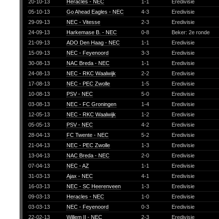
20-10-13
Heracles - NEC
1-1
Eredivisie
05-10-13
Go Ahead Eagles - NEC
4-3
Eredivisie
29-09-13
NEC - Vitesse
2-3
Eredivisie
24-09-13
Harkemase B. - NEC
0-8
Beker: 2e ronde
21-09-13
ADO Den Haag - NEC
1-1
Eredivisie
15-09-13
NEC - Feyenoord
3-3
Eredivisie
30-08-13
NAC Breda - NEC
1-1
Eredivisie
24-08-13
NEC - RKC Waalwijk
2-2
Eredivisie
17-08-13
NEC - PEC Zwolle
1-5
Eredivisie
10-08-13
PSV - NEC
5-0
Eredivisie
03-08-13
NEC - FC Groningen
1-4
Eredivisie
12-05-13
NEC - RKC Waalwijk
1-2
Eredivisie
05-05-13
PSV - NEC
4-2
Eredivisie
28-04-13
FC Twente - NEC
5-2
Eredivisie
21-04-13
NEC - PEC Zwolle
1-3
Eredivisie
13-04-13
NAC Breda - NEC
2-0
Eredivisie
07-04-13
NEC - AZ
1-1
Eredivisie
31-03-13
Ajax - NEC
4-1
Eredivisie
16-03-13
NEC - SC Heerenveen
1-3
Eredivisie
09-03-13
Heracles - NEC
1-0
Eredivisie
03-03-13
NEC - Feyenoord
0-3
Eredivisie
22-02-13
Willem II - NEC
2-3
Eredivisie