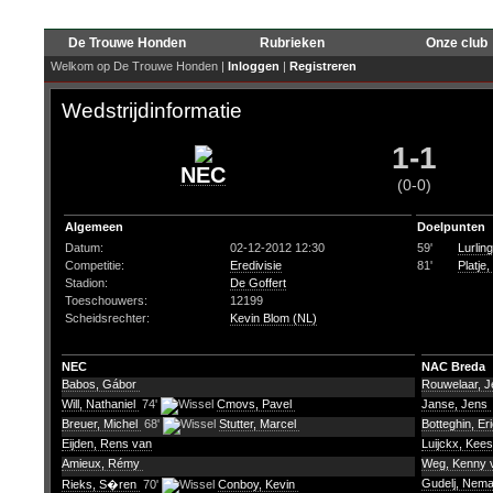
De Trouwe Honden
Rubrieken
Onze club
Welkom op De Trouwe Honden |
Inloggen
|
Registreren
Wedstrijdinformatie
1-1
NEC
(0-0)
Algemeen
Doelpunten
Datum:
02-12-2012 12:30
59'
Lurlin
Competitie:
Eredivisie
81'
Platje,
Stadion:
De Goffert
Toeschouwers:
12199
Scheidsrechter:
Kevin Blom (NL)
NEC
NAC Breda
Babos, Gábor
Rouwelaar, Je
Will, Nathaniel
74'
Cmovs, Pavel
Janse, Jens
Breuer, Michel
68'
Stutter, Marcel
Botteghin, Er
Eijden, Rens van
Luijckx, Kee
Amieux, Rémy
Weg, Kenny 
Gudelj, Nem
Rieks, S�ren
70'
Conboy, Kevin