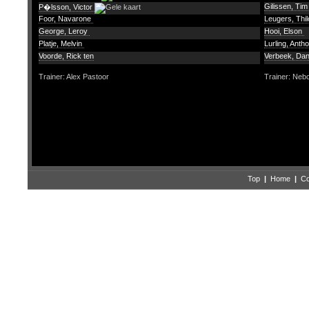
Gilissen, Ti
P�lsson, Victor
Foor, Navarone
Leugers, Thi
George, Leroy
Hooi, Elson
Platje, Melvin
Lurling, Anth
Voorde, Rick ten
Verbeek, Da
Trainer: Alex Pastoor
Trainer: Neb
Top
|
Home
|
Co