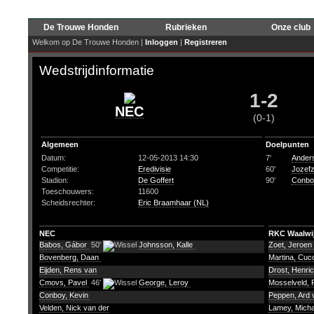
De Trouwe Honden
Rubrieken
Onze club
Welkom op De Trouwe Honden |
Inloggen
|
Registreren
Wedstrijdinformatie
1-2
NEC
(0-1)
Algemeen
Doelpunten
Datum:
12-05-2013 14:30
7'
Ander
Competitie:
Eredivisie
60'
Jozefz
Stadion:
De Goffert
90'
Conbo
Toeschouwers:
11600
Scheidsrechter:
Eric Braamhaar (NL)
NEC
RKC Waalwi
Babos, Gábor
50'
Johnsson, Kalle
Zoet, Jeroen
Bovenberg, Daan
Martina, Cu
Eijden, Rens van
Drost, Henri
Cmovs, Pavel
46'
George, Leroy
Mosselveld, 
Conboy, Kevin
Peppen, Ard 
Velden, Nick van der
Lamey, Mich