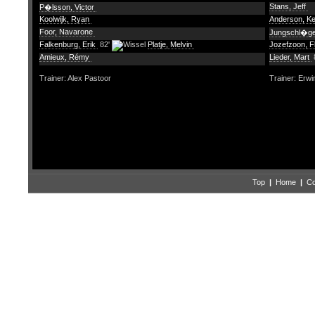
Stans, Jeff
P�lsson, Victor
Koolwijk, Ryan
Anderson, K
Foor, Navarone
Jungschl�ge
Falkenburg, Erik
82'
Platje, Melvin
Jozefzoon, F
Amieux, Rémy
Lieder, Mart
Trainer: Alex Pastoor
Trainer: Erw
Top
|
Home
|
Co