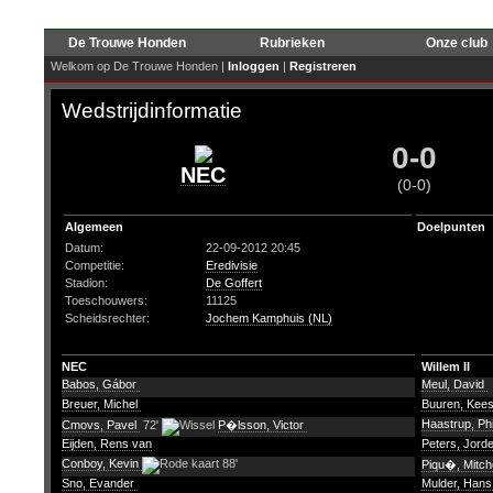
De Trouwe Honden
Rubrieken
Onze club
Welkom op De Trouwe Honden |
Inloggen
|
Registreren
Wedstrijdinformatie
0-0
NEC
(0-0)
Algemeen
Doelpunten
Datum:
22-09-2012 20:45
Competitie:
Eredivisie
Stadion:
De Goffert
Toeschouwers:
11125
Scheidsrechter:
Jochem Kamphuis (NL)
NEC
Willem II
Babos, Gábor
Meul, David
Breuer, Michel
Buuren, Kee
Haastrup, Phi
Cmovs, Pavel
72'
P�lsson, Victor
Eijden, Rens van
Peters, Jord
Conboy, Kevin
88'
Piqu�, Mitch
Sno, Evander
Mulder, Han