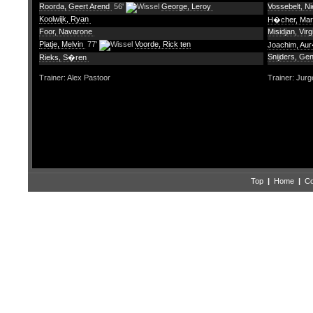
Roorda, Geert Arend
56'
George, Leroy
Vossebelt, N
Koolwijk, Ryan
H�cher, Ma
Foor, Navarone
Misidjan, Virg
Platje, Melvin
77'
Voorde, Rick ten
Joachim, Au
Snijders, Ge
Rieks, S�ren
Trainer: Alex Pastoor
Trainer: Jurg
Top
|
Home
|
Co