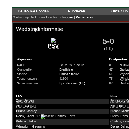
De Trouwe Honden
Rubrieken
Onze club
Welkom op De Trouwe Honden |
Inloggen
|
Registreren
Wedstrijdinformatie
5-0
PSV
(1-0)
Algemeen
Doelpunten
Datum:
10-08-2013 20:45
6'
Bakkal
Competitie:
Eredivisie
47'
Bakkal
Stadion:
Philips Stadion
61'
Wijnal
Toeschouwers:
31500
75'
Wijnal
Scheidsrechter:
Bjorn Kuipers (NL)
82'
Bakkal
PSV
NEC
Zoet, Jeroen
Johnsson, Ka
Arias, Santiago
Bovenberg, 
Bruma, Jeffrey
Breuer, Mich
Rekik, Karim
86'
Hendrix, Jorrit
Eijden, Rens
Willems, Jetro
Conboy, Kev
Wijnaldum, Georgino
Diarra, Bah