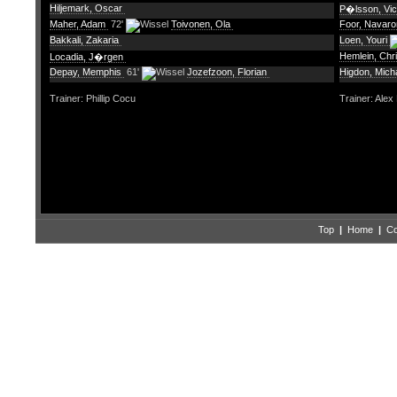
Hiljemark, Oscar
P�lsson, Vic
Maher, Adam
72'
Toivonen, Ola
Foor, Navar
Bakkali, Zakaria
Loen, Youri
Hemlein, Chr
Locadia, J�rgen
Depay, Memphis
61'
Jozefzoon, Florian
Higdon, Mich
Trainer: Phillip Cocu
Trainer: Alex
Top
|
Home
|
Co