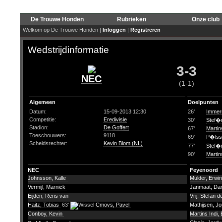
De Trouwe Honden
Rubrieken
Onze club
Welkom op De Trouwe Honden |
Inloggen
|
Registreren
Wedstrijdinformatie
3-3
NEC
(1-1)
Algemeen
Doelpunten
Datum:
15-09-2013 12:30
26'
Immer
Competitie:
Eredivisie
30'
Stef�
Stadion:
De Goffert
67'
Martin
Toeschouwers:
9118
69'
P�lsso
Scheidsrechter:
Kevin Blom (NL)
77'
Stef�
90'
Martin
NEC
Feyenoord
Johnsson, Kalle
Mulder, Erwi
Vermijl, Marnick
Janmaat, Da
Eijden, Rens van
Vrij, Stefan d
Haitz, Tobias
63'
Cmovs, Pavel
Mathijsen, Jo
Conboy, Kevin
Martins Indi,