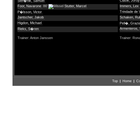
Clasie, Jord
Stef�nik, Samuel
Foor, Navarone
86'
Stutter, Marcel
Immers, Lex
Trindade de 
P�lsson, Victor
Jantscher, Jakob
Schaken, R
Higdon, Michael
Pell�, Graz
Armenteros,
Rieks, S�ren
Trainer: Anton Janssen
Trainer: Ron
Top
|
Home
|
Co