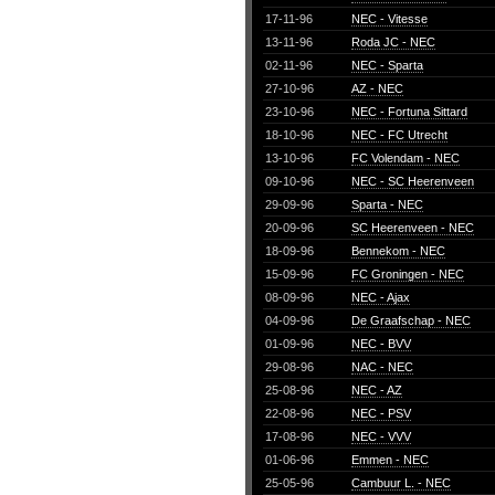
17-11-96
NEC - Vitesse
13-11-96
Roda JC - NEC
02-11-96
NEC - Sparta
27-10-96
AZ - NEC
23-10-96
NEC - Fortuna Sittard
18-10-96
NEC - FC Utrecht
13-10-96
FC Volendam - NEC
09-10-96
NEC - SC Heerenveen
29-09-96
Sparta - NEC
20-09-96
SC Heerenveen - NEC
18-09-96
Bennekom - NEC
15-09-96
FC Groningen - NEC
08-09-96
NEC - Ajax
04-09-96
De Graafschap - NEC
01-09-96
NEC - BVV
29-08-96
NAC - NEC
25-08-96
NEC - AZ
22-08-96
NEC - PSV
17-08-96
NEC - VVV
01-06-96
Emmen - NEC
25-05-96
Cambuur L. - NEC