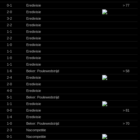
0-1
Eredivisie
> 77
2-0
Eredivisie
3-2
Eredivisie
2-2
Eredivisie
1-1
Eredivisie
2-2
Eredivisie
1-0
Eredivisie
1-1
Eredivisie
1-0
Eredivisie
1-1
Eredivisie
1-6
Beker: Poulewedstrijd
> 58
2-4
Eredivisie
2-0
Eredivisie
4-0
Eredivisie
5-1
Beker: Poulewedstrijd
1-1
Eredivisie
0-0
Eredivisie
> 81
1-4
Eredivisie
1-0
Beker: Poulewedstrijd
> 70
2-3
Nacompetitie
0-1
Nacompetitie