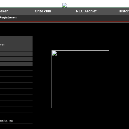
ieken
Onze club
NEC Archief
Histo
Registreren
even
aafschap