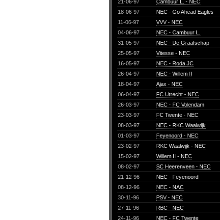
21-06-97
Cambuur L. - NEC
18-06-97
NEC - Go Ahead Eagles
11-06-97
VVV - NEC
04-06-97
NEC - Cambuur L.
31-05-97
NEC - De Graafschap
25-05-97
Vitesse - NEC
16-05-97
NEC - Roda JC
26-04-97
NEC - Willem II
18-04-97
Ajax - NEC
06-04-97
FC Utrecht - NEC
26-03-97
NEC - FC Volendam
23-03-97
FC Twente - NEC
08-03-97
NEC - RKC Waalwijk
01-03-97
Feyenoord - NEC
23-02-97
RKC Waalwijk - NEC
15-02-97
Willem II - NEC
08-02-97
SC Heerenveen - NEC
21-12-96
NEC - Feyenoord
08-12-96
NEC - NAC
30-11-96
PSV - NEC
27-11-96
RBC - NEC
24-11-96
NEC - FC Twente