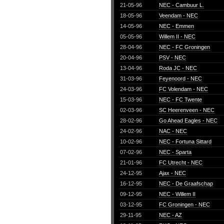
21-05-96
NEC - Cambuur L.
18-05-96
Veendam - NEC
14-05-96
NEC - Emmen
05-05-96
Willem II - NEC
28-04-96
NEC - FC Groningen
20-04-96
PSV - NEC
13-04-96
Roda JC - NEC
31-03-96
Feyenoord - NEC
24-03-96
FC Volendam - NEC
15-03-96
NEC - FC Twente
02-03-96
SC Heerenveen - NEC
28-02-96
Go Ahead Eagles - NEC
24-02-96
NAC - NEC
10-02-96
NEC - Fortuna Sittard
07-02-96
NEC - Sparta
21-01-96
FC Utrecht - NEC
24-12-95
Ajax - NEC
16-12-95
NEC - De Graafschap
09-12-95
NEC - Willem II
03-12-95
FC Groningen - NEC
29-11-95
NEC - AZ