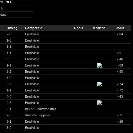
ard - NEC
ch
daal
Uitslag
Competitie
Goals
Kaarten
In/uit
2-0
Eredivisie
< 84
1-0
Eredivisie
1-1
Eredivisie
1-1
Eredivisie
< 61
0-3
Eredivisie
> 46
1-1
Eredivisie
> 83
2-2
Eredivisie
< 90
1-0
Eredivisie
0-0
Eredivisie
< 74
1-1
Eredivisie
< 72
4-4
Eredivisie
> 63
2-3
Eredivisie
2-1
Beker: Poulewedstrijd
2-5
Vriendschappelijk
> 71
3-1
Eredivisie
> 16
3-0
Eredivisie