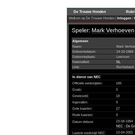
De Trouwe Honden
Rubr
Welkom op De Trouwe Honden |
Inloggen
|
Speler:
Mark Verhoeven
Algemeen
Naam:
Mark Verho
Geboortedatum:
14-10-1969
Geboorteplaats:
Leersum
Nationaliteit:
NL
Linie:
Rechtsback
In dienst van NEC
Officiële wedstrijden:
185
Goals:
0
Gewisseld:
18
Ingevallen:
9
Gele kaarten:
27
Rode kaarten:
0
23-08-1994
Datum debuut:
NEC - De Gr
13-04-2001
Laatste wedstrijd NEC: