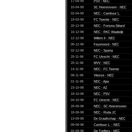
17-04-99
PSV - NEC
10-04-99
SC Heerenveen - NEC
02-04-99
NEC - Cambuur L.
19-03-99
FC Twente - NEC
20-12-98
NEC - Fortuna Sittard
16-12-98
NEC - RKC Waalwijk
12-12-98
Willem II - NEC
06-12-98
Feyenoord - NEC
02-12-98
NEC - Sparta
25-11-98
FC Utrecht - NEC
20-11-98
MVV - NEC
14-11-98
NEC - FC Twente
08-11-98
Vitesse - NEC
01-11-98
NEC - Ajax
23-10-98
NEC - AZ
18-10-98
NEC - PSV
04-10-98
FC Utrecht - NEC
28-09-98
NEC - SC Heerenveen
18-09-98
NEC - Roda JC
13-09-98
De Graafschap - NEC
09-09-98
Cambuur L. - NEC
02-09-98
De Treffers - NEC