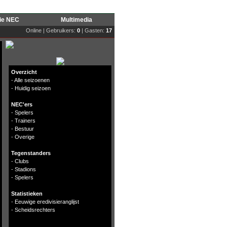
rie NEC
Multimedia
Online | Gebruikers:
0
| Gasten:
17
Overzicht
-
Alle seizoenen
-
Huidig seizoen
NEC'ers
-
Spelers
-
Trainers
-
Bestuur
-
Overige
Tegenstanders
-
Clubs
-
Stadions
-
Spelers
Statistieken
-
Eeuwige eredivisieranglijst
-
Scheidsrechters