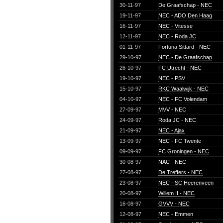
30-11-97
De Graafschap - NEC
19-11-97
NEC - ADO Den Haag
16-11-97
NEC - Vitesse
12-11-97
NEC - Roda JC
01-11-97
Fortuna Sittard - NEC
29-10-97
NEC - De Graafschap
26-10-97
FC Utrecht - NEC
19-10-97
NEC - PSV
15-10-97
RKC Waalwijk - NEC
04-10-97
NEC - FC Volendam
27-09-97
MVV - NEC
24-09-97
Roda JC - NEC
21-09-97
NEC - Ajax
13-09-97
NEC - FC Twente
09-09-97
FC Groningen - NEC
30-08-97
NAC - NEC
27-08-97
De Treffers - NEC
23-08-97
NEC - SC Heerenveen
20-08-97
Willem II - NEC
16-08-97
GVVV - NEC
12-08-97
NEC - Emmen