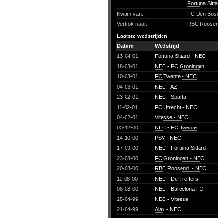
Fortuna Sitt
Kwam van:
FC Den Bos
Vertrok naar:
RBC Roosen
Laatste wedstrijden
Datum
Wedstrijd
13-04-01
Fortuna Sittard - NEC
18-03-01
NEC - FC Groningen
10-03-01
FC Twente - NEC
04-03-01
NEC - AZ
23-02-01
NEC - Sparta
11-02-01
FC Utrecht - NEC
04-02-01
Vitesse - NEC
03-12-00
NEC - FC Twente
14-10-00
PSV - NEC
17-09-00
NEC - Fortuna Sittard
23-08-00
FC Groningen - NEC
20-08-00
RBC Roosend. - NEC
11-08-00
NEC - De Treffers
08-08-00
NEC - Barcelona FC
25-04-99
NEC - Vitesse
21-04-99
Ajax - NEC