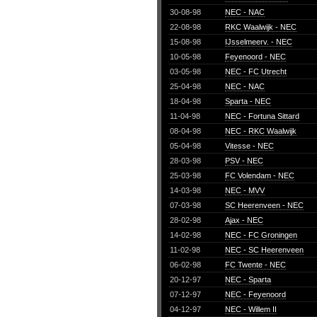
30-08-98
NEC - NAC
22-08-98
RKC Waalwijk - NEC
15-08-98
IJsselmeerv. - NEC
10-05-98
Feyenoord - NEC
03-05-98
NEC - FC Utrecht
25-04-98
NEC - NAC
18-04-98
Sparta - NEC
11-04-98
NEC - Fortuna Sittard
08-04-98
NEC - RKC Waalwijk
05-04-98
Vitesse - NEC
28-03-98
PSV - NEC
25-03-98
FC Volendam - NEC
14-03-98
NEC - MVV
07-03-98
SC Heerenveen - NEC
28-02-98
Ajax - NEC
14-02-98
NEC - FC Groningen
11-02-98
NEC - SC Heerenveen
06-02-98
FC Twente - NEC
20-12-97
NEC - Sparta
07-12-97
NEC - Feyenoord
04-12-97
NEC - Willem II