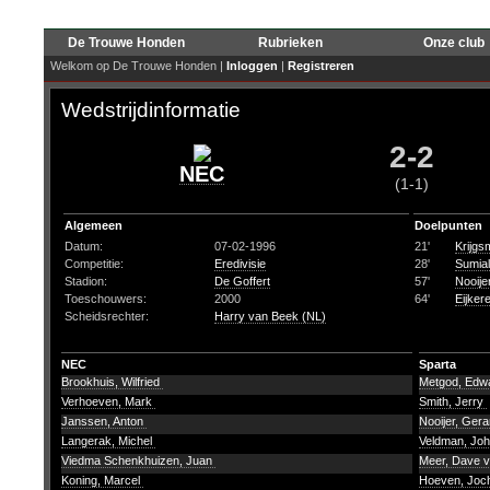
De Trouwe Honden
Rubrieken
Onze club
Welkom op De Trouwe Honden |
Inloggen
|
Registreren
Wedstrijdinformatie
2-2
NEC
(1-1)
Algemeen
Doelpunten
Datum:
07-02-1996
21'
Krijgs
Competitie:
Eredivisie
28'
Sumiala
Stadion:
De Goffert
57'
Nooije
Toeschouwers:
2000
64'
Eijker
Scheidsrechter:
Harry van Beek (NL)
NEC
Sparta
Brookhuis, Wilfried
Metgod, Edw
Verhoeven, Mark
Smith, Jerry
Janssen, Anton
Nooijer, Gera
Langerak, Michel
Veldman, Jo
Viedma Schenkhuizen, Juan
Meer, Dave v
Koning, Marcel
Hoeven, Joc