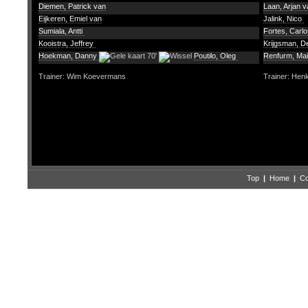
Diemen, Patrick van
Laan, Arjan v
Eijkeren, Emiel van
Jalink, Nico
Sumiala, Antti
Fortes, Carl
Kooistra, Jeffrey
Krijgsman, D
Hoekman, Danny
70'
Poutilo, Oleg
Renfurm, Ma
Trainer: Wim Koevermans
Trainer: Hen
Top
|
Home
|
Co