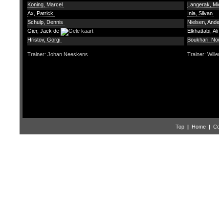
Koning, Marcel
Langerak, Mi
Ax, Patrick
Inia, Silvan
Schulp, Dennis
Nielsen, And
Gier, Jack de
Elkhattabi, Al
Hristov, Gorgi
Boukhari, No
Trainer: Johan Neeskens
Trainer: Wil
Top
|
Home
|
Co