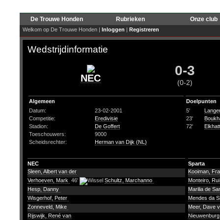
De Trouwe Honden
Rubrieken
Onze club
Welkom op De Trouwe Honden |
Inloggen
|
Registreren
Wedstrijdinformatie
0-3
NEC
(0-2)
Algemeen
Doelpunten
Datum:
23-02-2001
5'
Langer
Competitie:
Eredivisie
23'
Boukha
Stadion:
De Goffert
72'
Elkhatt
Toeschouwers:
9000
Scheidsrechter:
Herman van Dijk (NL)
NEC
Sparta
Sleen, Albert van der
Kooiman, Fr
Verhoeven, Mark
46'
Schultz, Marchanno
Monteiro, Ru
Hesp, Danny
Marilia de S
Wisgerhof, Peter
Mendes da Si
Zonneveld, Mike
Meer, Dave v
Rijswijk, René van
Nieuwenburg