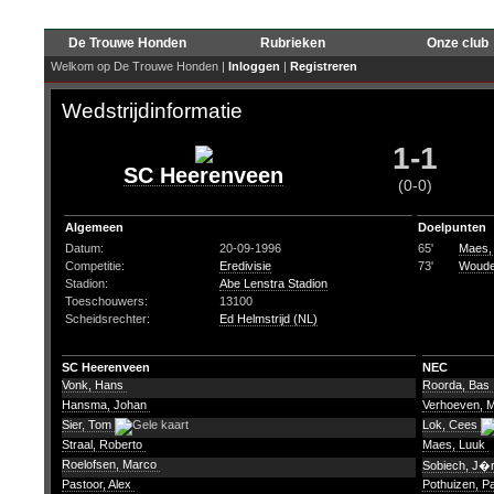
De Trouwe Honden
Rubrieken
Onze club
Welkom op De Trouwe Honden |
Inloggen
|
Registreren
Wedstrijdinformatie
1-1
SC Heerenveen
(0-0)
Algemeen
Doelpunten
Datum:
20-09-1996
65'
Maes,
Competitie:
Eredivisie
73'
Woude
Stadion:
Abe Lenstra Stadion
Toeschouwers:
13100
Scheidsrechter:
Ed Helmstrijd (NL)
SC Heerenveen
NEC
Vonk, Hans
Roorda, Bas
Hansma, Johan
Verhoeven, 
Sier, Tom
Lok, Cees
Straal, Roberto
Maes, Luuk
Roelofsen, Marco
Sobiech, J�
Pastoor, Alex
Pothuizen, P