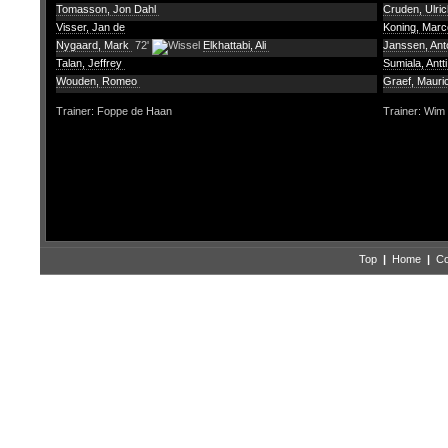
Tomasson, Jon Dahl
Cruden, Ulri
Visser, Jan de
Koning, Marc
Nygaard, Mark
72'
Elkhattabi, Ali
Janssen, An
Talan, Jeffrey
Sumiala, Antt
Wouden, Romeo
Graef, Maur
Trainer: Foppe de Haan
Trainer: Wi
Top
|
Home
|
Co