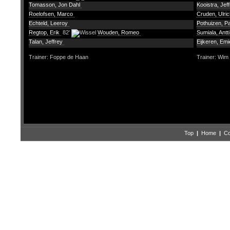
Tomasson, Jon Dahl
Kooistra, Jef
Roelofsen, Marco
Cruden, Ulri
Echteld, Leeroy
Pothuizen, P
Regtop, Erik
82'
Wouden, Romeo
Sumiala, Antt
Talan, Jeffrey
Eijkeren, Emi
Trainer: Foppe de Haan
Trainer: Wi
Top
|
Home
|
Co