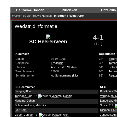
De Trouwe Honden
Rubrieken
Onze club
Welkom op De Trouwe Honden |
Inloggen
|
Registreren
Wedstrijdinformatie
4-1
SC Heerenveen
(1-1)
Algemeen
Doelpunten
Datum:
02-03-1996
34'
Eijker
Competitie:
Eredivisie
35'
Tomas
Stadion:
Abe Lenstra Stadion
51'
Echtel
Toeschouwers:
13000
66'
Tomas
Scheidsrechter:
Ab Schuurmans (NL)
83'
Regtop
SC Heerenveen
NEC
Swager, Aldo
Brookhuis, Wi
Tobiasen, Ole
87'
Venema, Ronnie
Verhoeven, 
Hansma, Johan
Langerak, Mi
Schoenmakers, Melchior
Stock, Erik
Sier, Tom
Diemen, Patr
Visser, Jan de
71'
Pastoor, Alex
Janssen, An