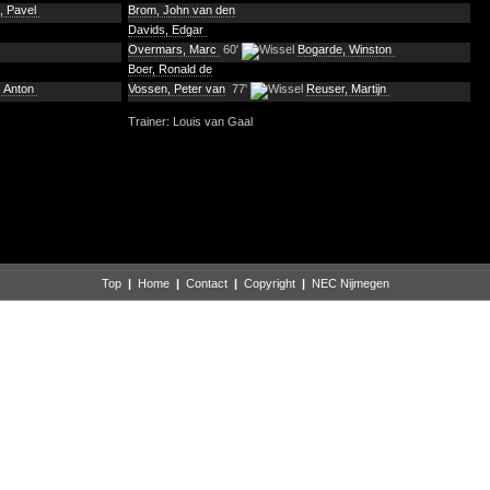
j, Pavel
Brom, John van den
Davids, Edgar
Overmars, Marc
60'
Bogarde, Winston
Boer, Ronald de
, Anton
Vossen, Peter van
77'
Reuser, Martijn
Trainer: Louis van Gaal
Top
|
Home
|
Contact
|
Copyright
|
NEC Nijmegen