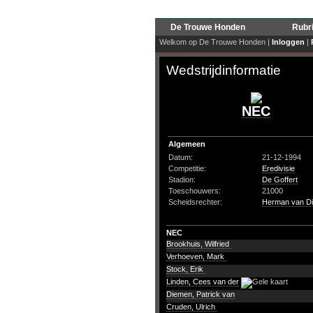
De Trouwe Honden
Rubr
Welkom op De Trouwe Honden |
Inloggen
|
Wedstrijdinformatie
NEC
Algemeen
Datum:
21-12-1994
Competitie:
Eredivisie
Stadion:
De Goffert
Toeschouwers:
21000
Scheidsrechter:
Herman van Di
NEC
Brookhuis, Wilfried
Verhoeven, Mark
Stock, Erik
Linden, Cees van der
Diemen, Patrick van
Cruden, Ulrich