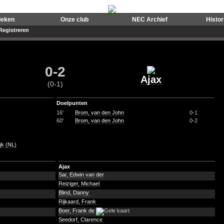
ieken
Onze club
NEC Archief
Histo
Registreren
0-2
Ajax
(0-1)
Doelpunten
16'
Brom, van den John
0-1
60'
Brom, van den John
0-2
jk (NL)
Ajax
Sar, Edwin van der
Reiziger, Michael
Blind, Danny
Rijkaard, Frank
Boer, Frank de
Seedorf, Clarence