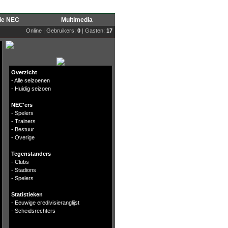
rie NEC
Multimedia
Online | Gebruikers:
0
| Gasten:
17
Overzicht
-
Alle seizoenen
-
Huidig seizoen
NEC'ers
-
Spelers
-
Trainers
-
Bestuur
-
Overige
Tegenstanders
-
Clubs
-
Stadions
-
Spelers
Statistieken
-
Eeuwige eredivisieranglijst
-
Scheidsrechters