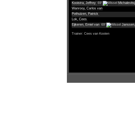
Kooistra, Jeffrey
69'
Michalevits
Wanrooy, Carlos van
Pothuizen, Patrick
Lok, Cees
Eijkeren, Emiel van
69'
Janssen
Trainer: Cees van Kooten