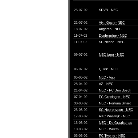
25-07-02
SDVB - NEC
21-07-02
Vikt. Goch - NEC
18-07-02
Angeren - NEC
11-07-02
Dunfermline - NEC
11-07-02
SC Neede - NEC
09-07-02
NEC (am) - NEC
06-07-02
Quick - NEC
05-05-02
NEC - Ajax
28-04-02
AZ - NEC
21-04-02
NEC - FC Den Bosch
07-04-02
FC Groningen - NEC
30-03-02
NEC - Fortuna Sittard
23-03-02
SC Heerenveen - NEC
17-03-02
RKC Waalwijk - NEC
13-03-02
NEC - De Graafschap
10-03-02
NEC - Willem II
03-03-02
FC Twente - NEC