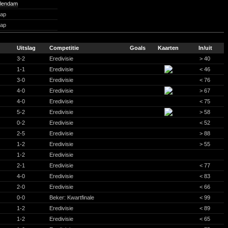
olendam
hap
hap
Uitslag
Competitie
Goals
Kaarten
In/uit
3-2
Eredivisie
> 40
1-1
Eredivisie
< 46
3-0
Eredivisie
< 76
4-0
Eredivisie
> 67
4-0
Eredivisie
< 75
5-2
Eredivisie
> 58
0-2
Eredivisie
< 52
2-5
Eredivisie
> 88
1-2
Eredivisie
> 55
1-2
Eredivisie
2-1
Eredivisie
< 77
4-0
Eredivisie
< 83
2-0
Eredivisie
< 66
0-0
Beker: Kwartfinale
< 99
1-2
Eredivisie
< 89
1-2
Eredivisie
< 65