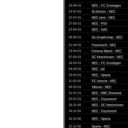
23-09-01
NEC - FC Groningen
13-07-01
St Kickers - NEC
10-07-01
NEC (am) - NEC
27-05-01
NEC - PSV
13-05-01
NEC - NAC
06-05-01
De Graafschap - NEC
21-04-01
Feyenoord - NEC
13-04-01
Fortuna Sittard - NEC
07-04-01
SC Heerenveen - NEC
18-03-01
NEC - FC Groningen
04-03-01
NEC - AZ
23-02-01
NEC - Sparta
11-02-01
FC Utrecht - NEC
04-02-01
Vitesse - NEC
31-01-01
NEC - RBC Roosend.
25-01-01
NEC - Feyenoord
26-11-00
NEC - SC Heerenveen
19-11-00
NEC - Feyenoord
16-11-00
NEC - Sparta
12-11-00
Sparta - NEC