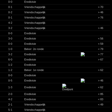
0-0
Eredivisie
0-1
Vriendschappelijk
> 70
0-2
Vriendschappelijk
> 46
0-1
Vriendschappelijk
> 76
4-2
Vriendschappelijk
3-2
Vriendschappelijk
> 46
0-0
Eredivisie
3-0
Eredivisie
< 56
0-0
Eredivisie
< 59
1-0
Beker: 2e ronde
< 79
3-2
Eredivisie
> 77
6-0
Eredivisie
> 67
1-2
Eredivisie
1-2
Beker: 1e ronde
> 62
0-0
Eredivisie
0-5
Eredivisie
> 46
1-3
Eredivisie
< 62
2-0
Eredivisie
< 85
4-2
Eredivisie
< 83
2-1
Vriendschappelijk
< 49
5-1
Vriendschappelijk