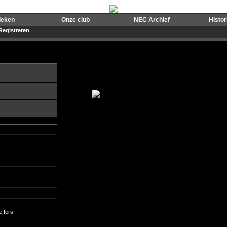
ieken
Onze club
NEC Archief
Histo
Registreren
ffers