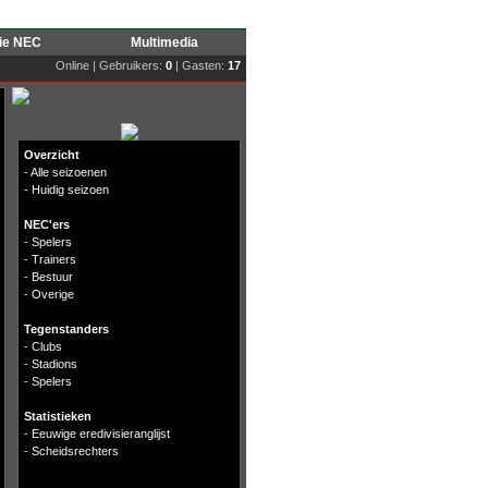
rie NEC
Multimedia
Online | Gebruikers:
0
| Gasten:
17
Overzicht
-
Alle seizoenen
-
Huidig seizoen
NEC'ers
-
Spelers
-
Trainers
-
Bestuur
-
Overige
Tegenstanders
-
Clubs
-
Stadions
-
Spelers
Statistieken
-
Eeuwige eredivisieranglijst
-
Scheidsrechters