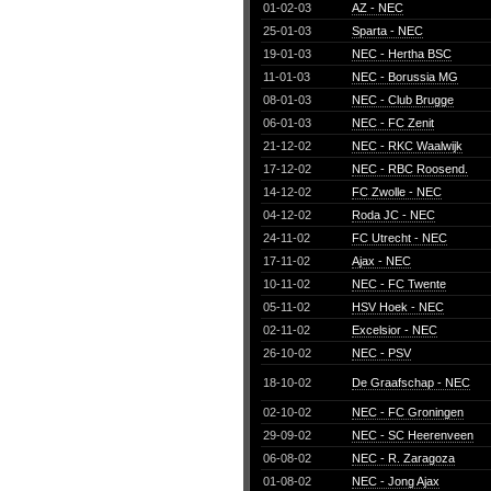
01-02-03
AZ - NEC
25-01-03
Sparta - NEC
19-01-03
NEC - Hertha BSC
11-01-03
NEC - Borussia MG
08-01-03
NEC - Club Brugge
06-01-03
NEC - FC Zenit
21-12-02
NEC - RKC Waalwijk
17-12-02
NEC - RBC Roosend.
14-12-02
FC Zwolle - NEC
04-12-02
Roda JC - NEC
24-11-02
FC Utrecht - NEC
17-11-02
Ajax - NEC
10-11-02
NEC - FC Twente
05-11-02
HSV Hoek - NEC
02-11-02
Excelsior - NEC
26-10-02
NEC - PSV
18-10-02
De Graafschap - NEC
02-10-02
NEC - FC Groningen
29-09-02
NEC - SC Heerenveen
06-08-02
NEC - R. Zaragoza
01-08-02
NEC - Jong Ajax