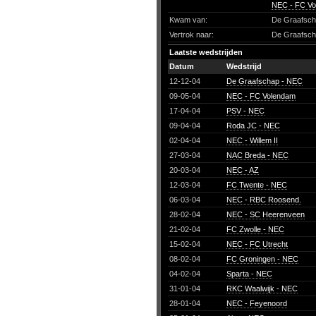
NEC - FC V
Kwam van:
De Graafsc
Vertrok naar:
De Graafsc
Laatste wedstrijden
Datum
Wedstrijd
12-12-04
De Graafschap - NEC
09-05-04
NEC - FC Volendam
17-04-04
PSV - NEC
09-04-04
Roda JC - NEC
02-04-04
NEC - Willem II
27-03-04
NAC Breda - NEC
20-03-04
NEC - AZ
12-03-04
FC Twente - NEC
06-03-04
NEC - RBC Roosend.
28-02-04
NEC - SC Heerenveen
21-02-04
FC Zwolle - NEC
15-02-04
NEC - FC Utrecht
08-02-04
FC Groningen - NEC
04-02-04
Sparta - NEC
31-01-04
RKC Waalwijk - NEC
28-01-04
NEC - Feyenoord