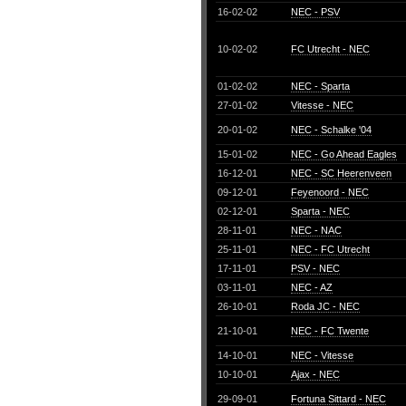
16-02-02
NEC - PSV
10-02-02
FC Utrecht - NEC
01-02-02
NEC - Sparta
27-01-02
Vitesse - NEC
20-01-02
NEC - Schalke '04
15-01-02
NEC - Go Ahead Eagles
16-12-01
NEC - SC Heerenveen
09-12-01
Feyenoord - NEC
02-12-01
Sparta - NEC
28-11-01
NEC - NAC
25-11-01
NEC - FC Utrecht
17-11-01
PSV - NEC
03-11-01
NEC - AZ
26-10-01
Roda JC - NEC
21-10-01
NEC - FC Twente
14-10-01
NEC - Vitesse
10-10-01
Ajax - NEC
29-09-01
Fortuna Sittard - NEC