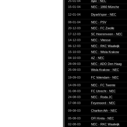
25-01-04
Ajax - NEC
15-01-04
NEC - 1860 Münche
12-01-04
Diyarb'spor - NEC
08-01-04
NEC - PSV
20-12-03
NEC - FC Zwolle
17-12-03
SC Heerenveen - NEC
14-12-03
NEC - Vitesse
06-12-03
NEC - RKC Waalwijk
15-10-03
NEC - Wisla Krakow
04-10-03
AZ - NEC
28-09-03
NEC - ADO Den Haag
25-09-03
Wisla Krakow - NEC
19-09-03
FC Volendam - NEC
14-09-03
NEC - FC Twente
31-08-03
FC Utrecht - NEC
24-08-03
NEC - Roda JC
17-08-03
Feyenoord - NEC
09-08-03
Charlton Ath - NEC
05-08-03
OFI Kreta - NEC
02-08-03
NEC - RKC Waalwijk