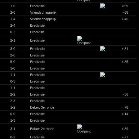
1-0
Eredivisie
< 69
2-0
Vriendschappelijk
> 68
1-4
Vriendschappelijk
> 46
2-4
Eredivisie
0-2
Eredivisie
2-1
Eredivisie
3-0
Eredivisie
> 81
2-0
Eredivisie
5-0
Eredivisie
> 85
1-0
Eredivisie
1-1
Eredivisie
0-3
Eredivisie
1-1
Eredivisie
2-2
Eredivisie
> 56
2-3
Eredivisie
1-2
Beker: 3e ronde
< 78
0-0
Eredivisie
> 14
1-3
Eredivisie
3-1
Beker: 2e ronde
> 89
0-2
Eredivisie
> 77