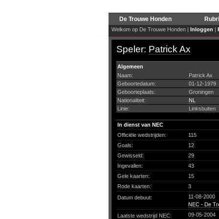
De Trouwe Honden
Rubr
Welkom op De Trouwe Honden |
Inloggen
|
Speler:
Patrick Ax
Algemeen
Naam:
Patrick Ax
Geboortedatum:
01-12-1979
Geboorteplaats:
Groningen
Nationaliteit:
NL
Linie:
Linksbuiten
In dienst van NEC
Officiële wedstrijden:
115
Goals:
12
Gewisseld:
29
Ingevallen:
43
Gele kaarten:
15
Rode kaarten:
3
11-08-2000
Datum debuut:
NEC - De Tre
09-05-2004
Laatste wedstrijd NEC: