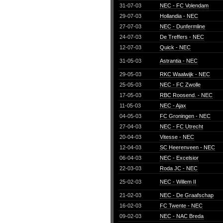
31-07-03
NEC - FC Volendam
29-07-03
Hollandia - NEC
27-07-03
NEC - Dunfermline
24-07-03
De Treffers - NEC
12-07-03
Quick - NEC
31-05-03
Astrantia - NEC
29-05-03
RKC Waalwijk - NEC
25-05-03
NEC - FC Zwolle
17-05-03
RBC Roosend. - NEC
11-05-03
NEC - Ajax
04-05-03
FC Groningen - NEC
27-04-03
NEC - FC Utrecht
20-04-03
Vitesse - NEC
12-04-03
SC Heerenveen - NEC
06-04-03
NEC - Excelsior
22-03-03
Roda JC - NEC
25-02-03
NEC - Willem II
21-02-03
NEC - De Graafschap
16-02-03
FC Twente - NEC
09-02-03
NEC - NAC Breda