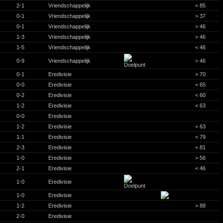
2-1
Vriendschappelijk
< 85
0-1
Vriendschappelijk
> 37
0-1
Vriendschappelijk
> 46
1-3
Vriendschappelijk
> 46
1-5
Vriendschappelijk
< 46
0-9
Vriendschappelijk
> 46
0-1
Eredivisie
> 70
0-0
Eredivisie
< 65
0-2
Eredivisie
< 60
1-2
Eredivisie
< 63
0-0
Eredivisie
1-2
Eredivisie
< 63
1-1
Eredivisie
< 79
2-3
Eredivisie
< 81
1-0
Eredivisie
> 56
2-1
Eredivisie
< 46
1-0
Eredivisie
1-0
Eredivisie
1-2
Eredivisie
> 88
2-0
Eredivisie