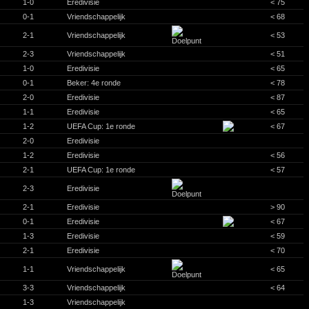
1-0
Eredivisie
< 75
0-1
Vriendschappelijk
< 68
2-1
Vriendschappelijk
< 53
2-3
Vriendschappelijk
< 51
1-0
Eredivisie
< 65
0-1
Beker: 4e ronde
< 78
2-0
Eredivisie
< 87
1-1
Eredivisie
< 65
1-2
UEFA Cup: 1e ronde
< 67
2-0
Eredivisie
1-2
Eredivisie
< 56
2-1
UEFA Cup: 1e ronde
< 57
2-3
Eredivisie
2-1
Eredivisie
> 90
0-1
Eredivisie
< 67
1-3
Eredivisie
< 59
2-1
Eredivisie
< 70
1-1
Vriendschappelijk
< 65
3-3
Vriendschappelijk
< 64
1-3
Vriendschappelijk