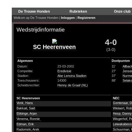
De Trouwe Honden
Rubrieken
Onze club
Welkom op De Trouwe Honden |
Inloggen
|
Registreren
Wedstrijdinformatie
4-0
SC Heerenveen
(3-0)
Algemeen
Doelpunten
Datum:
23-03-2002
11'
Allbac
Competitie:
Eredivisie
27'
Jensen
Stadion:
Abe Lenstra Stadion
37'
Nurme
Toeschouwers:
14300
88'
Selako
Scheidsrechter:
Henny de Graaf (NL)
SC Heerenveen
NEC
Vonk, Hans
Gentenaar, 
Bakkati, Said
Wielaert, Ro
Ebbinge, Arjan
Hesp, Dann
Venema, Ronnie
Wisgerhof, P
Edman, Erik
Leiwakabessy
Radomski, Arek
Schuurman, 