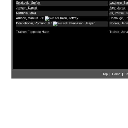
Selakovic, Stefan
Latuheru, Ba
Jensen, Daniel
Simr, Jarda
Nurmela, Mika
Ax, Patrick
6
Allback, Marcus
74'
Talan, Jeffrey
Demouge, F
Denneboom, Romano
83'
Hakansson, Jesper
Nooijer, Denn
Trainer: Foppe de Haan
Trainer: Joh
Top
|
Home
|
Co