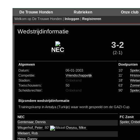
De Trouwe Honden
Rubrieken
Onze club
Welkom op De Trouwe Honden |
Inloggen
|
Registreren
Wedstrijdinformatie
3-2
NEC
(2-1)
Algemeen
Doelpunten
Datum:
06-01-2003
10'
Spele
Competitie:
Vriendschappelijk
11'
Hristo
Stadion:
Onbekend
18'
Wielae
Toeschouwers:
50
63'
Zonnev
Scheidsrechter:
Onbekend
90'
Spele
Bijzondere wedstrijdinformatie
Trainingskamp in Antalya (Turkije) waar wordt gespeeld om de GAZI-Cup.
NEC
FC Zenit
Gentenaar, Dennis
Speler, Onb
Wisgerhof, Peter
80'
Owusu, Mike
Wielaert, Rob
Hesp, Danny