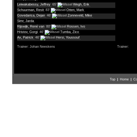
Leiwakabessy, Jeffrey
65'
Wegh, Erik
Schuurman, Resit
83'
Otten, Mark
Govedarica, Dejan
46'
Zonneveld, Mike
Simr, Jarda
Rijswijk, René van
80'
Rossen, Ivo
Hristov, Gorgi
46'
Tumba, Zico
Ax, Patrick
46'
Hersi, Youssouf
Trainer: Johan Neeskens
Trainer:
Top
|
Home
|
Co