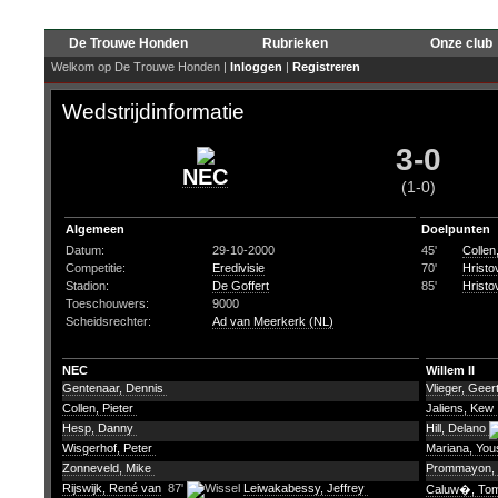
De Trouwe Honden
Rubrieken
Onze club
Welkom op De Trouwe Honden |
Inloggen
|
Registreren
Wedstrijdinformatie
3-0
NEC
(1-0)
Algemeen
Doelpunten
Datum:
29-10-2000
45'
Collen,
Competitie:
Eredivisie
70'
Hristo
Stadion:
De Goffert
85'
Hristo
Toeschouwers:
9000
Scheidsrechter:
Ad van Meerkerk (NL)
NEC
Willem II
Gentenaar, Dennis
Vlieger, Geer
Collen, Pieter
Jaliens, Kew
Hesp, Danny
Hill, Delano
Wisgerhof, Peter
Mariana, Yo
Zonneveld, Mike
Prommayon, 
Rijswijk, René van
87'
Leiwakabessy, Jeffrey
Caluw�, To