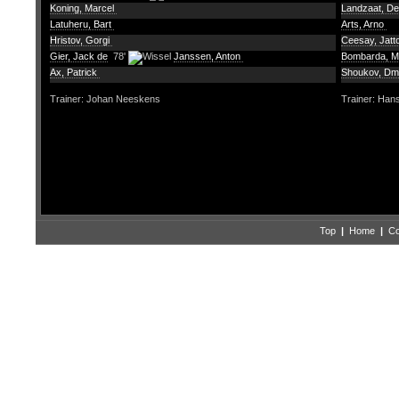
Koning, Marcel
Landzaat, D
Latuheru, Bart
Arts, Arno
Hristov, Gorgi
Ceesay, Jatt
Gier, Jack de
78'
Janssen, Anton
Bombarda, M
Ax, Patrick
Shoukov, Dmi
Trainer: Johan Neeskens
Trainer: Han
Top
|
Home
|
Co