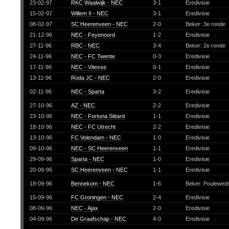
23-02-97
RKC Waalwijk - NEC
3-1
Eredivisie
15-02-97
Willem II - NEC
3-1
Eredivisie
08-02-97
SC Heerenveen - NEC
2-0
Beker: 3e ronde
21-12-96
NEC - Feyenoord
1-2
Eredivisie
27-11-96
RBC - NEC
3-4
Beker: 2e ronde
24-11-96
NEC - FC Twente
0-3
Eredivisie
17-11-96
NEC - Vitesse
0-1
Eredivisie
13-11-96
Roda JC - NEC
2-0
Eredivisie
02-11-96
NEC - Sparta
3-2
Eredivisie
27-10-96
AZ - NEC
2-2
Eredivisie
23-10-96
NEC - Fortuna Sittard
1-1
Eredivisie
18-10-96
NEC - FC Utrecht
2-2
Eredivisie
13-10-96
FC Volendam - NEC
1-0
Eredivisie
09-10-96
NEC - SC Heerenveen
1-1
Eredivisie
29-09-96
Sparta - NEC
1-0
Eredivisie
20-09-96
SC Heerenveen - NEC
1-1
Eredivisie
18-09-96
Bennekom - NEC
1-6
Beker: Pouleweds
15-09-96
FC Groningen - NEC
2-4
Eredivisie
08-09-96
NEC - Ajax
2-0
Eredivisie
04-09-96
De Graafschap - NEC
4-0
Eredivisie