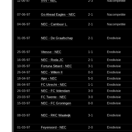
11-06-97
VVV - NEC
2-3
Nacompetitie
07-06-97
Go Ahead Eagles - NEC
2-1
Nacompetitie
04-06-97
NEC - Cambuur L.
2-1
Nacompetitie
31-05-97
NEC - De Graafschap
2-1
Eredivisie
25-05-97
Vitesse - NEC
1-1
Eredivisie
16-05-97
NEC - Roda JC
2-1
Eredivisie
10-05-97
Fortuna Sittard - NEC
3-1
Eredivisie
26-04-97
NEC - Willem II
0-0
Eredivisie
18-04-97
Ajax - NEC
5-0
Eredivisie
06-04-97
FC Utrecht - NEC
1-1
Eredivisie
26-03-97
NEC - FC Volendam
3-0
Eredivisie
23-03-97
FC Twente - NEC
3-0
Eredivisie
15-03-97
NEC - FC Groningen
0-0
Eredivisie
08-03-97
NEC - RKC Waalwijk
3-1
Eredivisie
01-03-97
Feyenoord - NEC
2-0
Eredivisie