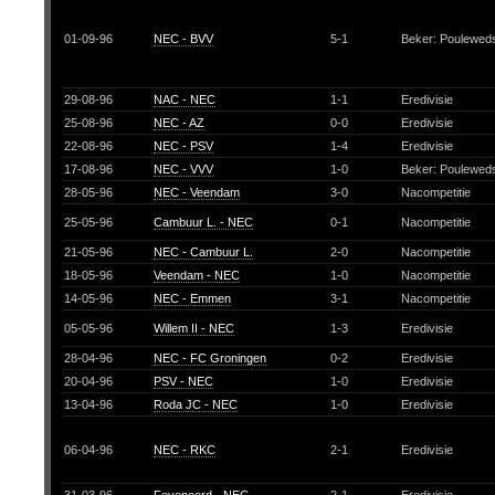
01-09-96
NEC - BVV
5-1
Beker: Pouleweds
29-08-96
NAC - NEC
1-1
Eredivisie
25-08-96
NEC - AZ
0-0
Eredivisie
22-08-96
NEC - PSV
1-4
Eredivisie
17-08-96
NEC - VVV
1-0
Beker: Pouleweds
28-05-96
NEC - Veendam
3-0
Nacompetitie
25-05-96
Cambuur L. - NEC
0-1
Nacompetitie
21-05-96
NEC - Cambuur L.
2-0
Nacompetitie
18-05-96
Veendam - NEC
1-0
Nacompetitie
14-05-96
NEC - Emmen
3-1
Nacompetitie
05-05-96
Willem II - NEC
1-3
Eredivisie
28-04-96
NEC - FC Groningen
0-2
Eredivisie
20-04-96
PSV - NEC
1-0
Eredivisie
13-04-96
Roda JC - NEC
1-0
Eredivisie
06-04-96
NEC - RKC
2-1
Eredivisie