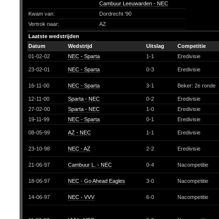
Cambuur Leeuwarden - NEC
Kwam van:
Dordrecht '90
Vertrok naar:
AZ
Laatste wedstrijden
Datum
Wedstrijd
Uitslag
Competitie
01-02-02
NEC - Sparta
1-1
Eredivisie
23-02-01
NEC - Sparta
0-3
Eredivisie
16-11-00
NEC - Sparta
3-1
Beker: 2e ronde
12-11-00
Sparta - NEC
0-2
Eredivisie
27-02-00
Sparta - NEC
1-0
Eredivisie
19-11-99
NEC - Sparta
0-1
Eredivisie
08-05-99
AZ - NEC
1-1
Eredivisie
23-10-98
NEC - AZ
2-2
Eredivisie
21-06-97
Cambuur L. - NEC
0-4
Nacompetitie
18-06-97
NEC - Go Ahead Eagles
3-0
Nacompetitie
14-06-97
NEC - VVV
6-0
Nacompetitie