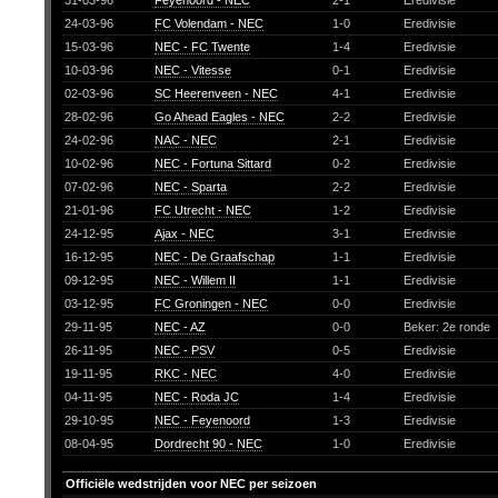
31-03-96
Feyenoord - NEC
2-1
Eredivisie
24-03-96
FC Volendam - NEC
1-0
Eredivisie
15-03-96
NEC - FC Twente
1-4
Eredivisie
10-03-96
NEC - Vitesse
0-1
Eredivisie
02-03-96
SC Heerenveen - NEC
4-1
Eredivisie
28-02-96
Go Ahead Eagles - NEC
2-2
Eredivisie
24-02-96
NAC - NEC
2-1
Eredivisie
10-02-96
NEC - Fortuna Sittard
0-2
Eredivisie
07-02-96
NEC - Sparta
2-2
Eredivisie
21-01-96
FC Utrecht - NEC
1-2
Eredivisie
24-12-95
Ajax - NEC
3-1
Eredivisie
16-12-95
NEC - De Graafschap
1-1
Eredivisie
09-12-95
NEC - Willem II
1-1
Eredivisie
03-12-95
FC Groningen - NEC
0-0
Eredivisie
29-11-95
NEC - AZ
0-0
Beker: 2e ronde
26-11-95
NEC - PSV
0-5
Eredivisie
19-11-95
RKC - NEC
4-0
Eredivisie
04-11-95
NEC - Roda JC
1-4
Eredivisie
29-10-95
NEC - Feyenoord
1-3
Eredivisie
08-04-95
Dordrecht 90 - NEC
1-0
Eredivisie
Officiële wedstrijden voor NEC per seizoen