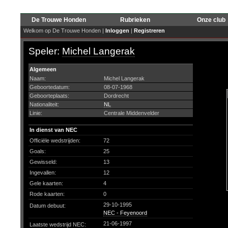
De Trouwe Honden
Rubrieken
Onze club
Welkom op De Trouwe Honden |
Inloggen
|
Registreren
Speler:
Michel Langerak
Algemeen
Naam:
Michel Langerak
Geboortedatum:
08-07-1968
Geboorteplaats:
Dordrecht
Nationaliteit:
NL
Linie:
Centrale Middenvelder
In dienst van NEC
Officiële wedstrijden:
72
Goals:
25
Gewisseld:
13
Ingevallen:
12
Gele kaarten:
4
Rode kaarten:
0
29-10-1995
Datum debuut:
NEC - Feyenoord
21-06-1997
Laatste wedstrijd NEC: