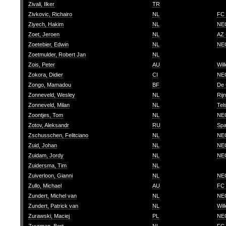
Zivali, Ilker
TR
Zivkovic, Richairo
NL
FC
Ziyech, Hakim
NL
NEC
Zoet, Jeroen
NL
AZ 
Zoetebier, Edwin
NL
NEC
Zoetmulder, Robert Jan
NL
Zois, Peter
AU
Wil
Zokora, Didier
CI
NEC
Zongo, Mamadou
BF
De 
Zonneveld, Wesley
NL
Rij
Zonneveld, Milan
NL
Tel
Zoontjes, Tom
NL
NEC
Zotov, Aleksandr
RU
Spa
Zschusschen, Felitciano
NL
NEC
Zuid, Johan
NL
NEC
Zuidam, Jordy
NL
NEC
Zuidersma, Tim
NL
Zuiverloon, Gianni
NL
NEC
Zullo, Michael
AU
FC 
Zundert, Michel van
NL
NEC
Zundert, Patrick van
NL
Wil
Zurawski, Maciej
PL
NEC