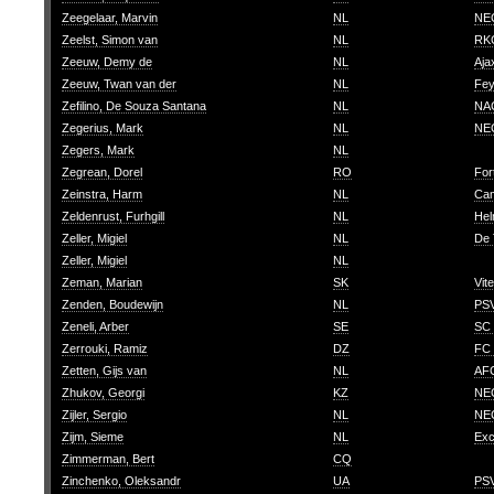
Zeegelaar, Marvin
NL
NEC
Zeelst, Simon van
NL
RKC
Zeeuw, Demy de
NL
Aja
Zeeuw, Twan van der
NL
Fey
Zefilino, De Souza Santana
NL
NA
Zegerius, Mark
NL
NE
Zegers, Mark
NL
Zegrean, Dorel
RO
For
Zeinstra, Harm
NL
Cam
Zeldenrust, Furhgill
NL
Hel
Zeller, Migiel
NL
De 
Zeller, Migiel
NL
Zeman, Marian
SK
Vit
Zenden, Boudewijn
NL
PSV
Zeneli, Arber
SE
SC 
Zerrouki, Ramiz
DZ
FC 
Zetten, Gijs van
NL
AF
Zhukov, Georgi
KZ
NEC
Zijler, Sergio
NL
NEC
Zijm, Sieme
NL
Exc
Zimmerman, Bert
CQ
Zinchenko, Oleksandr
UA
PSV