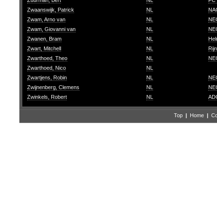
Zuurman, Bert
NL
FC 
Zwaanswijk, Patrick
NL
NAC
Zwam, Arno van
NL
NEC
Zwam, Giovanni van
NL
NEC
Zwanen, Bram
NL
Hel
Zwart, Mitchell
NL
Rij
Zwarthoed, Theo
NL
NEC
Zwarthoed, Nico
NL
Zwartjens, Robin
NL
NEC
Zwijnenberg, Clemens
NL
NEC
Zwinkels, Robert
NL
AD
Top
|
Home
|
Co