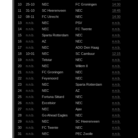
10
25-10
NEC
FC Groningen
14:30
11
31-10
SC Heerenveen
NEC
18:45
12
08-11
FC Utrecht
NEC
14:30
13
n.n.b.
NEC
PSV
n.n.b.
14
n.n.b.
NEC
FC Twente
n.n.b.
15
n.n.b.
Sparta Rotterdam
NEC
n.n.b.
16
n.n.b.
AZ
NEC
n.n.b.
17
n.n.b.
NEC
ADO Den Haag
n.n.b.
18
10-01
NEC
SC Cambuur
12:15
19
n.n.b.
Telstar
NEC
n.n.b.
20
n.n.b.
NEC
Willem II
n.n.b.
21
n.n.b.
FC Groningen
NEC
n.n.b.
22
n.n.b.
Feyenoord
NEC
n.n.b.
23
n.n.b.
NEC
Sparta Rotterdam
n.n.b.
24
n.n.b.
NEC
AZ
n.n.b.
25
n.n.b.
Fortuna Sittard
NEC
n.n.b.
26
n.n.b.
Excelsior
NEC
n.n.b.
27
n.n.b.
NEC
Ajax
n.n.b.
28
n.n.b.
Go Ahead Eagles
NEC
n.n.b.
29
n.n.b.
NEC
SC Heerenveen
n.n.b.
30
n.n.b.
FC Twente
NEC
n.n.b.
31
n.n.b.
NEC
PEC Zwolle
n.n.b.