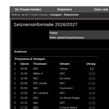
De Trouwe Honden
Rubrieken
Onze club
Welkom op De Trouwe Honden |
Inloggen
|
Registreren
Seizoensinformatie 2026/2027
Feiten
Gem. aantal toeschouwers
Eredivisie
Programma & Uitslagen
#
Datum
Thuisteam
Uitteam
Uitslag
1
08-08
NEC
Telstar
1-2
2
15-08
Willem II
NEC
16:30
3
22-08
NEC
Excelsior
20:00
4
29-08
PEC Zwolle
NEC
21:00
5
05-09
NEC
Feyenoord
16:30
6
13-09
SC Cambuur
NEC
14:30
7
20-09
NEC
Go Ahead Eagles
14:30
8
10-10
Ajax
NEC
21:00
9
17-10
NEC
Fortuna Sittard
18:45