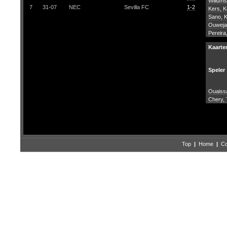
Willums
7
31-07
NEC
Sevilla FC
1-2
Kers, K
Sano, K
Ouweja
Pereira
Kaarte
Speler
Ouaiss
Chery, 
Top
|
Home
|
Co