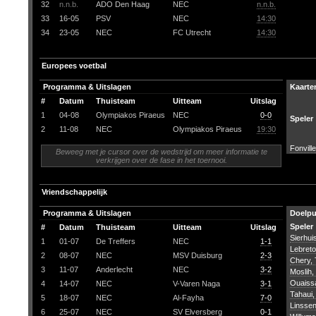
32
n.n.b.
ADO Den Haag
NEC
n.n.b.
33
16-05
PSV
NEC
14:30
34
23-05
NEC
FC Utrecht
14:30
Europees voetbal
Programma & Uitslagen
Kaarte
#
Datum
Thuisteam
Uitteam
Uitslag
1
04-08
Olympiakos Piraeus
NEC
0-0
Speler
2
11-08
NEC
Olympiakos Piraeus
19:30
Fonvill
Beweeg met je cursor over de wedstrijd om meer informatie te
verkrijgen over de fase in het toernooi.
Vriendschappelijk
Programma & Uitslagen
Doelp
Speler
#
Datum
Thuisteam
Uitteam
Uitslag
Sierhuis
1
01-07
De Treffers
NEC
1-1
Lebret
2
08-07
NEC
MSV Duisburg
2-3
Chery, 
3
11-07
Anderlecht
NEC
3-2
Moslih,
Ouaiss
4
14-07
NEC
V-Varen Naga
3-1
Tahaui
5
18-07
NEC
Al-Fayha
7-0
Linssen
6
25-07
NEC
SV Elversberg
0-1