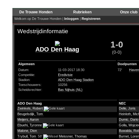
De Trouwe Honden
Rubrieken
Onze club
Welkom op De Trouwe Honden |
Inloggen
|
Registreren
Wedstrijdinformatie
1-0
ADO Den Haag
(0-0)
Algemeen
Doelpunten
Datum:
11-03-2017 18:30
72'
Haven
Competitie:
Eredivisie
Stadion:
ADO Den Haag Stadion
Toeschouwers:
10256
Scheidsrechter:
Bas Nijhuis (NL)
ADO Den Haag
NEC
Zwinkels, Robert
Delle, Joris
Beugelsdijk, Tom
Heinloth, Mic
Meijers, Aaron
Dumic, Dari
Ebuehi, Tyronne
Golla, Wojci
Malone, Dion
Buwalda, Ro
Trybull, Tom
58'
Meissner, Thomas
Burnet, Lore