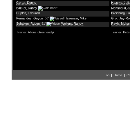
Gorter, Donny
Haacke, Juli
Bakker, Danny
Messaoud, Al
Duplan, Edouard
Breinburg, G
Fernandez, Guyon
66'
Havenaar, Mike
Grot, Jay-R
Schaken, Ruben
81'
Wolters, Randy
Rayhi, Moh
Trainer: Alfons Groenendijk
Trainer: Pete
Top
|
Home
|
Co