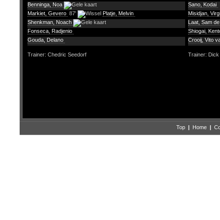
Benninga, Noa
Sano, Kodai
Markiet, Gevero
87'
Platje, Melvin
Misidjan, Virg
Shenkman, Noach
Laat, Sam de
Fonseca, Radjenio
Shiogai, Ken
Gouda, Delano
Crooij, Vito v
Trainer: Chedric Seedorf
Trainer: Dic
Top
|
Home
|
Co