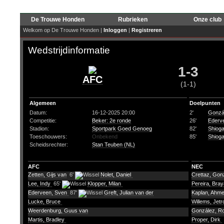
De Trouwe Honden
Rubrieken
Onze club
Welkom op De Trouwe Honden |
Inloggen
|
Registreren
Wedstrijdinformatie
1-3
AFC
(1-1)
Algemeen
Doelpunten
Datum:
16-12-2025 20:00
2'
Gonzá
Competitie:
Beker: 2e ronde
26'
Ederv
Stadion:
Sportpark Goed Genoeg
82'
Shioga
Toeschouwers:
Onbekend
85'
Shioga
Scheidsrechter:
Stan Teuben (NL)
AFC
NEC
Zetten, Gijs van
6'
Nolet, Daniel
Crettaz, Gon
Lee, Indy
65'
Klopper, Milan
Pereira, Bra
Ederveen, Sven
87'
Greft, Julian van der
Kaplan, Ahm
Lucke, Bruce
Willems, Jet
Weerdenburg, Guus van
González, R
Martis, Bradley
Proper, Dirk