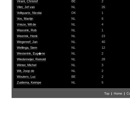
Virant, Christof
BE
2
Vliet, Jef van
NL
26
Vollquartz, Nicolai
DK
1
Vos, Martijn
NL
6
Vrieze, Wil de
NL
4
Wassink, Rob
NL
1
Weerink, Henk
NL
23
Wegereef, Jan
NL
40
Wellinga, Siem
NL
12
Westerink, Eug�ne
NL
2
Wiedemeijer, Reinold
NL
28
Winter, Michel
NL
3
Wit, Joop de
NL
2
Wouters, Luc
BE
2
Zuidema, Keimpe
NL
5
Top
|
Home
|
Co