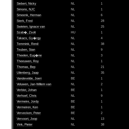
Siebert, Nicky
NL
1
Simons, NJC
NL
1
Smeenk, Herman
NL
6
Sterk, Fred
NL
28
Swieten, Ignace van
NL
25
Szab�, Zsolt
HU
1
Takacs, Gy�rgy
NL
4
Temmink, René
NL
38
Teuben, Stan
NL
9
Theelen, Eug�ne
NL
3
Theeuwen, Roy
NL
1
Thomas, Bep
NL
21
Uilenberg, Jaap
NL
35
Vandevelde, Joeri
BE
1
Veluwen, Jan-Willem van
NL
2
Verbist, Johan
BE
1
Verhoef, Chris
NL
9
Vermeire, Jordy
BE
1
Vermeiren, Ken
BE
1
Vervecken, Peter
BE
2
Vervoort, Joop
NL
13
Vink, Pieter
NL
38