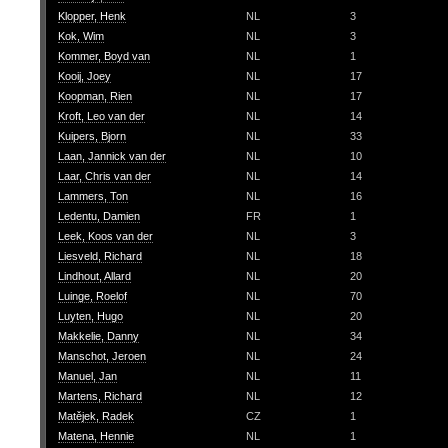
Klopper, Henk
NL
3
Kok, Wim
NL
3
Kommer, Boyd van
NL
1
Kooij, Joey
NL
17
Koopman, Rien
NL
17
Kroft, Leo van der
NL
14
Kuipers, Bjorn
NL
33
Laan, Jannick van der
NL
10
Laar, Chris van der
NL
14
Lammers, Ton
NL
16
Ledentu, Damien
FR
1
Leek, Koos van der
NL
3
Liesveld, Richard
NL
18
Lindhout, Allard
NL
20
Luinge, Roelof
NL
70
Luyten, Hugo
NL
20
Makkelie, Danny
NL
34
Manschot, Jeroen
NL
24
Manuel, Jan
NL
11
Martens, Richard
NL
12
Matějek, Radek
CZ
1
Matena, Hennie
NL
1