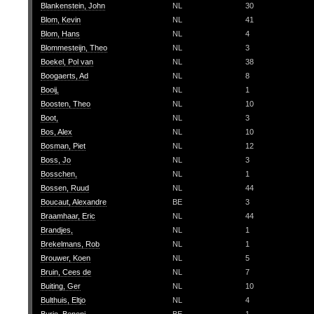
Blankenstein, John
NL
30
Blom, Kevin
NL
41
Blom, Hans
NL
4
Blommesteijn, Theo
NL
3
Boekel, Pol van
NL
38
Boogaerts, Ad
NL
8
Booij,
NL
1
Boosten, Theo
NL
10
Boot,
NL
3
Bos, Alex
NL
10
Bosman, Piet
NL
12
Boss, Jo
NL
3
Bosschen,
NL
1
Bossen, Ruud
NL
44
Boucaut, Alexandre
BE
3
Braamhaar, Eric
NL
44
Brandjes,
NL
1
Brekelmans, Rob
NL
1
Brouwer, Koen
NL
5
Bruin, Cees de
NL
7
Buiting, Ger
NL
10
Bulthuis, Eltjo
NL
4