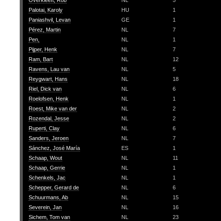
Overkleeft, Rob
NL
5
Palotai, Karoly
HU
1
Paniashvil, Levan
GE
1
Pérez, Martin
NL
7
Pen,
NL
1
Pijper, Henk
NL
7
Ram, Bart
NL
12
Ravens, Lau van
NL
5
Reygwart, Hans
NL
18
Riel, Dick van
NL
6
Roelofsen, Henk
NL
1
Roest, Mike van der
NL
2
Rozendal, Jesse
NL
2
Ruperti, Clay
NL
6
Sanders, Jeroen
NL
7
Sánchez, José María
ES
1
Schaap, Wout
NL
11
Schaap, Gerrie
NL
1
Schenkels, Jac
NL
1
Schepper, Gerard de
NL
6
Schuurmans, Ab
NL
15
Severein, Jan
NL
16
Sichem, Tom van
NL
23