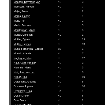
Meenen, Raymond van
NL
3
Meerkerk, Ad van
NL
7
Meijer, Frans
NL
2
Merks, Hennie
NL
1
Metz, Ron
NL
2
Mierlo, Jan van
NL
3
Modderman, Minne
NL
5
Mulder, Christian
NL
1
Mulder, Egbert
NL
23
Mulder, Siemen
NL
13
Muniz Fernandez, C�sar
ES
1
Munnik, Arie de
NL
11
Nagtegaal, Marc
NL
12
Neut, Cees van der
NL
3
Nienhuis, Henk
NL
3
Niet, Jaap van der
NL
9
Nijhuis, Bas
NL
50
Oetelmans, George
NL
5
Oostrom, Ingmar
NL
10
Orekhova, Oleg
UA
1
Oskam, Peter
NL
6
Otto, Davy
NL
2