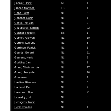
Fahnler, Heinz
AT
1
Franco-Martinez,
ES
1
Gans, Peter
NL
8
Gansner, Robin
NL
1
Gastel, Piet van
NL
2
Gözübüyük, Serdan
NL
22
Geldhof, Frederik
BE
1
Gemert, Arie van
NL
10
Gerrets, Laurens
NL
3
Gerritsen, Patrick
NL
1
Geurds, Gerard
NL
21
Geurens, Henk
NL
2
Godding, Jan
NL
1
Graaf, Edwin van de
NL
27
Graaf, Henny de
NL
16
Gremmen,
NL
1
Haaften, Rien van
NL
6
Hartland, Piet
NL
2
Haverkort, Ben
NL
21
Helmstrijd, Ed
NL
3
Hensgens, Robin
NL
9
Herik, van den
NL
1