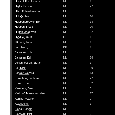
Heuvel, Karel van den
NL
1
Higler, Dennis
NL
27
Hilst, Roland van der
NL
4
Hob�, Jan
NL
10
Hoppenbrouwer, Ben
NL
13
Houben, Frans
NL
20
Hulten, Jack van
NL
32
Hyyti�, Jouni
FI
1
IJkhout, John
NL
1
Jacobsen,
DK
1
Janssen, John
NL
4
Janssen, Ed
NL
28
Johannesson, Stefan
NL
1
Jol, Dick
NL
39
Jonker, Gerard
NL
13
Kamphuis, Jochem
NL
27
Keizer, Jan
NL
32
Kempers, Ben
NL
3
Kerkhof, Martin van den
NL
27
Ketting, Maarten
NL
2
Klaassens,
NL
1
Kloeg, Ronald
NL
5
Klootwijk, Piet
NL
2