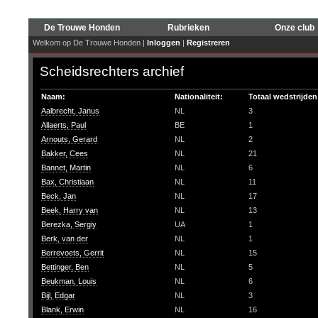
De Trouwe Honden
Rubrieken
Onze club
Welkom op De Trouwe Honden |
Inloggen
|
Registreren
Scheidsrechters archief
Naam:
Nationaliteit:
Totaal wedstrijden
Aalbrecht, Janus
NL
3
Allaerts, Paul
BE
1
Arnouts, Gerard
NL
2
Bakker, Cees
NL
21
Bannet, Martin
NL
6
Bax, Christiaan
NL
11
Beck, Jan
NL
17
Beek, Harry van
NL
13
Berezka, Sergiy
UA
1
Berk, van der
NL
1
Berrevoets, Gerrit
NL
15
Bettinger, Ben
NL
5
Beukman, Louis
NL
6
Bijl, Edgar
NL
3
Blank, Erwin
NL
16