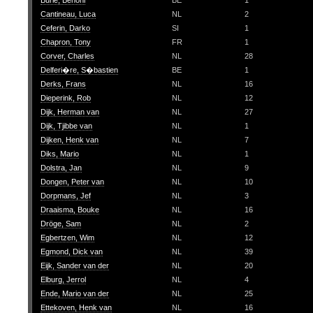
Burie, Benoni
BE
1
Cantineau, Luca
NL
2
Ceferin, Darko
SI
1
Chapron, Tony
FR
1
Corver, Charles
NL
28
Delferi�re, S�bastien
BE
1
Derks, Frans
NL
16
Dieperink, Rob
NL
12
Dijk, Herman van
NL
27
Dijk, Tjibbe van
NL
1
Dijken, Henk van
NL
7
Diks, Mario
NL
1
Dolstra, Jan
NL
9
Dongen, Peter van
NL
10
Dorpmans, Jef
NL
3
Draaisma, Bouke
NL
16
Dröge, Sam
NL
2
Egbertzen, Wim
NL
12
Egmond, Dick van
NL
39
Eijk, Sander van der
NL
20
Elburg, Jerrol
NL
4
Ende, Mario van der
NL
25
Ettekoven, Henk van
NL
16