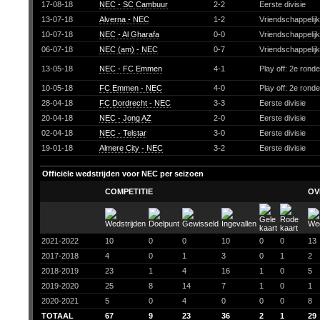
17-08-18
NEC - SC Cambuur
2-2
Eerste divisie
13-07-18
Alverna - NEC
1-2
Vriendschappelij
10-07-18
NEC - Al Gharafa
0-0
Vriendschappelij
06-07-18
NEC (am) - NEC
0-7
Vriendschappelij
13-05-18
NEC - FC Emmen
4-1
Play off: 2e rond
10-05-18
FC Emmen - NEC
4-0
Play off: 2e rond
28-04-18
FC Dordrecht - NEC
3-3
Eerste divisie
20-04-18
NEC - Jong AZ
2-0
Eerste divisie
02-04-18
NEC - Telstar
3-0
Eerste divisie
19-01-18
Almere City - NEC
3-2
Eerste divisie
Officiële wedstrijden voor NEC per seizoen
COMPETITIE
OV
2021-2022
10
0
0
10
0
0
13
2017-2018
4
0
1
3
0
1
2
2018-2019
23
1
4
16
1
0
5
2019-2020
25
8
14
7
1
0
1
2020-2021
5
0
4
0
0
0
8
TOTAAL
67
9
23
36
2
1
29