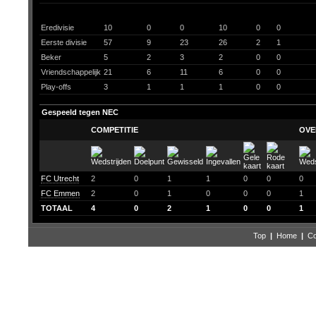
Eredivisie
10
0
0
10
0
0
Eerste divisie
57
9
23
26
2
1
Beker
5
2
3
2
0
0
Vriendschappelijk
21
6
11
6
0
0
Play-offs
3
1
1
1
0
0
Gespeeld tegen NEC
COMPETITIE
OVE
FC Utrecht
2
0
1
1
0
0
0
FC Emmen
2
0
1
0
0
0
1
TOTAAL
4
0
2
1
0
0
1
Top
|
Home
|
Co