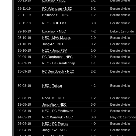
06-12-19
Excelsior - NEC
2-1
Eerste divisie
29-11-19
FC Volendam - NEC
3-1
Eerste divisie
22-11-19
Helmond S. - NEC
1-2
Eerste divisie
08-11-19
NEC - TOP Oss
3-0
Eerste divisie
29-10-19
Excelsior - NEC
4-2
Beker: 1e ronde
25-10-19
NEC - MVV Maastr.
2-0
Eerste divisie
21-10-19
Jong AZ - NEC
0-2
Eerste divisie
18-10-19
NEC - Jong PSV
1-0
Eerste divisie
20-09-19
FC Dordrecht - NEC
2-0
Eerste divisie
16-09-19
NEC - De Graafschap
1-1
Eerste divisie
13-09-19
FC Den Bosch - NEC
2-2
Eerste divisie
30-08-19
NEC - Telstar
4-2
Eerste divisie
23-08-19
Roda JC - NEC
1-2
Eerste divisie
19-08-19
Jong Ajax - NEC
3-3
Eerste divisie
09-08-19
NEC - FC Eindhoven
1-2
Eerste divisie
14-05-19
RKC Waalwijk - NEC
3-0
Play off: 1e rond
26-04-19
NEC - FC Twente
4-0
Eerste divisie
08-04-19
Jong PSV - NEC
1-2
Eerste divisie