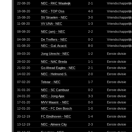
22-08-20
NEC - RKC Waalwijk
2-1
Vriendschappelij
18-08-20
NEC - TOP Oss
4-0
Vriendschappelij
15-08-20
SV Straelen - NEC
3-0
Vriendschappelij
11-08-20
VV UNA - NEC
1-3
Vriendschappelij
08-08-20
NEC (am) - NEC
2-2
Vriendschappelij
04-08-20
De Treffers - NEC
0-2
Vriendschappelij
01-08-20
NEC - Gal. Acacd.
8-0
Vriendschappelij
09-03-20
Jong Utrecht - NEC
1-2
Eerste divisie
28-02-20
NEC - NAC Breda
1-1
Eerste divisie
21-02-20
Go Ahead Eagles - NEC
2-1
Eerste divisie
14-02-20
NEC - Helmond S.
2-0
Eerste divisie
07-02-20
Telstar - NEC
1-7
Eerste divisie
31-01-20
NEC - SC Cambuur
0-2
Eerste divisie
24-01-20
NEC - Jong Ajax
3-3
Eerste divisie
17-01-20
MVV Maastr. - NEC
0-0
Eerste divisie
12-01-20
NEC - FC Den Bosch
1-0
Eerste divisie
20-12-19
FC Eindhoven - NEC
1-4
Eerste divisie
13-12-19
NEC - Almere City
2-3
Eerste divisie