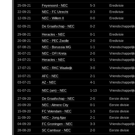
25-09-21
Feyenoord - NEC
5-3
Eredivisie
22-09-21
NEC - FC Utrecht
0-3
Eredivisie
12-09-21
NEC - Willem II
0-0
Eredivisie
02-09-21
De Graafschap - NEC
0-2
Vriendschappelij
29-08-21
Heracles - NEC
0-1
Eredivisie
20-08-21
NEC - PEC Zwolle
2-0
Eredivisie
07-08-21
NEC - Borussia MG
1-1
Vriendschappelij
30-07-21
NEC - OFI Kreta
2-0
Vriendschappelij
24-07-21
Heracles - NEC
0-1
Vriendschappelij
17-07-21
NEC - RKC Waalwijk
3-0
Vriendschappelij
10-07-21
AFC - NEC
2-1
Vriendschappelij
03-07-21
AZ - NEC
4-1
Vriendschappelij
01-07-21
NEC (am) - NEC
1-13
Vriendschappelij
27-09-20
De Graafschap - NEC
2-0
Eerste divisie
20-09-20
NEC - Almere City
0-1
Eerste divisie
15-09-20
FC Volendam - NEC
1-3
Eerste divisie
11-09-20
NEC - Jong Ajax
2-1
Eerste divisie
04-09-20
FC Groningen - NEC
3-3
Vriendschappelij
28-08-20
SC Cambuur - NEC
2-0
Eerste divisie