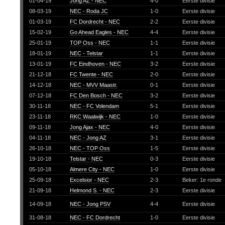
01-04-19
Jong AZ - NEC
4-0
Eerste divisie
08-03-19
NEC - Roda JC
1-0
Eerste divisie
01-03-19
FC Dordrecht - NEC
2-2
Eerste divisie
15-02-19
Go Ahead Eagles - NEC
4-4
Eerste divisie
25-01-19
TOP Oss - NEC
1-1
Eerste divisie
18-01-19
NEC - Telstar
1-1
Eerste divisie
13-01-19
FC Eindhoven - NEC
3-2
Eerste divisie
21-12-18
FC Twente - NEC
2-0
Eerste divisie
14-12-18
NEC - MVV Maastr.
0-1
Eerste divisie
07-12-18
FC Den Bosch - NEC
3-2
Eerste divisie
30-11-18
NEC - FC Volendam
5-1
Eerste divisie
23-11-18
RKC Waalwijk - NEC
1-0
Eerste divisie
09-11-18
Jong Ajax - NEC
4-0
Eerste divisie
04-11-18
NEC - Jong AZ
3-1
Eerste divisie
26-10-18
NEC - TOP Oss
1-5
Eerste divisie
19-10-18
Telstar - NEC
0-3
Eerste divisie
05-10-18
Almere City - NEC
1-0
Eerste divisie
25-09-18
Excelsior - NEC
2-3
Beker: 1e ronde
21-09-18
Helmond S. - NEC
2-3
Eerste divisie
14-09-18
NEC - Jong PSV
4-4
Eerste divisie
31-08-18
NEC - FC Dordrecht
1-0
Eerste divisie