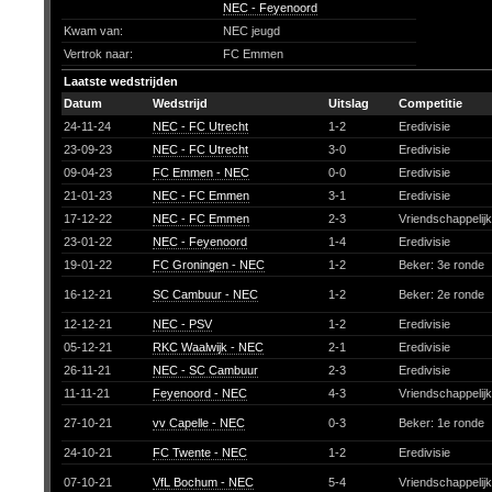
NEC - Feyenoord
Kwam van:
NEC jeugd
Vertrok naar:
FC Emmen
Laatste wedstrijden
Datum
Wedstrijd
Uitslag
Competitie
24-11-24
NEC - FC Utrecht
1-2
Eredivisie
23-09-23
NEC - FC Utrecht
3-0
Eredivisie
09-04-23
FC Emmen - NEC
0-0
Eredivisie
21-01-23
NEC - FC Emmen
3-1
Eredivisie
17-12-22
NEC - FC Emmen
2-3
Vriendschappelij
23-01-22
NEC - Feyenoord
1-4
Eredivisie
19-01-22
FC Groningen - NEC
1-2
Beker: 3e ronde
16-12-21
SC Cambuur - NEC
1-2
Beker: 2e ronde
12-12-21
NEC - PSV
1-2
Eredivisie
05-12-21
RKC Waalwijk - NEC
2-1
Eredivisie
26-11-21
NEC - SC Cambuur
2-3
Eredivisie
11-11-21
Feyenoord - NEC
4-3
Vriendschappelij
27-10-21
vv Capelle - NEC
0-3
Beker: 1e ronde
24-10-21
FC Twente - NEC
1-2
Eredivisie
07-10-21
VfL Bochum - NEC
5-4
Vriendschappelij