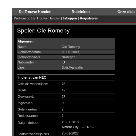
De Trouwe Honden
Rubrieken
Onze club
Welkom op De Trouwe Honden |
Inloggen
|
Registreren
Speler:
Ole Romeny
Algemeen
Naam:
Ole Romeny
Geboortedatum:
20-06-2000
Geboorteplaats:
Nijmegen
Nationaliteit:
ID
Linie:
Spits/Aanvaller
In dienst van NEC
Officiële wedstrijden:
75
Goals:
12
Gewisseld:
27
Ingevallen:
39
Gele kaarten:
2
Rode kaarten:
1
19-01-2018
Datum debuut:
Almere City FC - NEC
23-01-2022
Laatste wedstrijd NEC: