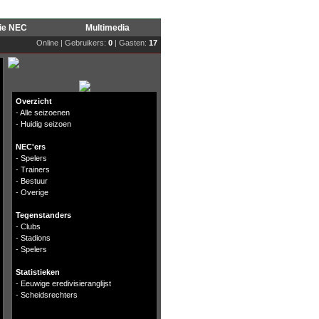
rie NEC
Multimedia
Online | Gebruikers:
0
| Gasten:
17
Overzicht
-
Alle seizoenen
-
Huidig seizoen
NEC'ers
-
Spelers
-
Trainers
-
Bestuur
-
Overige
Tegenstanders
-
Clubs
-
Stadions
-
Spelers
Statistieken
-
Eeuwige eredivisieranglijst
-
Scheidsrechters