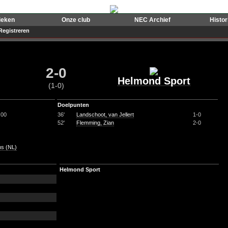
ieken
Onze club
NEC Archief
Histo
Registreren
2-0
Helmond Sport
(1-0)
Doelpunten
:00
36'
Landschoot, van Jellert
1-0
52'
Flemming, Zian
2-0
s (NL)
Helmond Sport