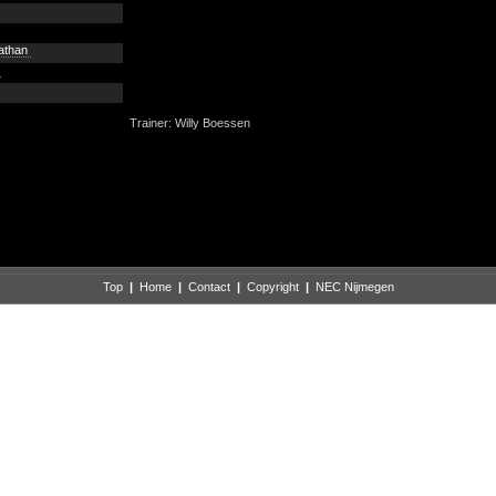
nathan
n
Trainer: Willy Boessen
Top
|
Home
|
Contact
|
Copyright
|
NEC Nijmegen