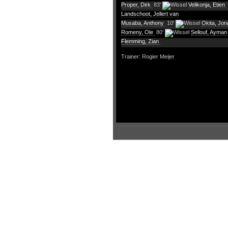
Proper, Dirk
83'
Velikonja, Etien
Landschoot, Jellert van
Musaba, Anthony
10'
Okita, Jo
Romeny, Ole
80'
Sellouf, Ayma
Flemming, Zian
Trainer: Rogier Meijer