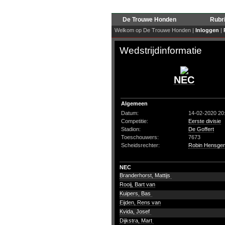
De Trouwe Honden
Rubr
Welkom op De Trouwe Honden |
Inloggen
|
Wedstrijdinformatie
NEC
Algemeen
Datum:
14-02-2020 20
Competitie:
Eerste divisie
Stadion:
De Goffert
Toeschouwers:
7673
Scheidsrechter:
Robin Hensgen
NEC
Branderhorst, Mattijs
Rooij, Bart van
Kuipers, Bas
Eijden, Rens van
Kvida, Josef
Dijkstra, Mart