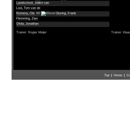
Landschoot, Jellert van
Looi, Tom van de
Romeny, Ole
86'
Sturing, Frank
Flemming, Zian
Okita, Jonathan
Trainer: Rogier Meijer
Trainer: Klaa
Top
|
Home
|
Co