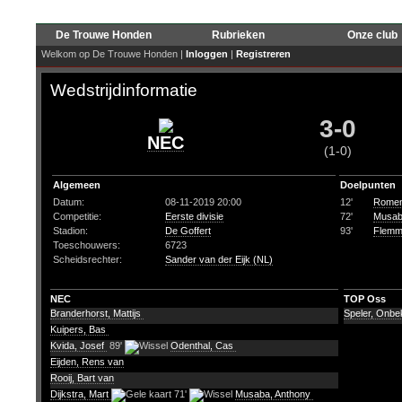
De Trouwe Honden
Rubrieken
Onze club
Welkom op De Trouwe Honden |
Inloggen
|
Registreren
Wedstrijdinformatie
3-0
NEC
(1-0)
Algemeen
Doelpunten
Datum:
08-11-2019 20:00
12'
Romen
Competitie:
Eerste divisie
72'
Musab
Stadion:
De Goffert
93'
Flemmi
Toeschouwers:
6723
Scheidsrechter:
Sander van der Eijk (NL)
NEC
TOP Oss
Branderhorst, Mattijs
Speler, Onb
Kuipers, Bas
Kvida, Josef
89'
Odenthal, Cas
Eijden, Rens van
Rooij, Bart van
Dijkstra, Mart
71'
Musaba, Anthony