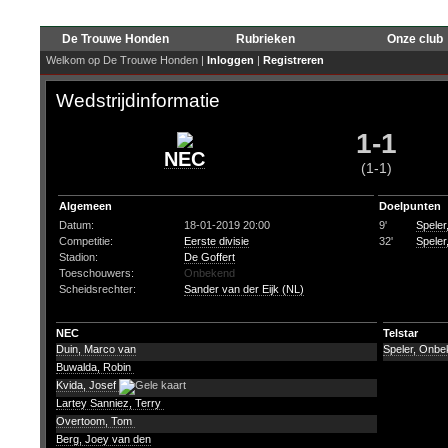
De Trouwe Honden
Rubrieken
Onze club
Welkom op De Trouwe Honden |
Inloggen
|
Registreren
Wedstrijdinformatie
1-1
NEC
(1-1)
Algemeen
Doelpunten
Datum:
18-01-2019 20:00
9'
Spele
Competitie:
Eerste divisie
32'
Spele
Stadion:
De Goffert
Toeschouwers:
Onbekend
Scheidsrechter:
Sander van der Eijk (NL)
NEC
Telstar
Duin, Marco van
Speler, Onb
Buwalda, Robin
Kvida, Josef
Lartey Sanniez, Terry
Overtoom, Tom
Berg, Joey van den