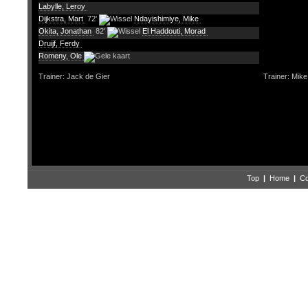
Labylle, Leroy
Dijkstra, Mart
72'
Ndayishimiye, Mike
Okita, Jonathan
82'
El Haddouti, Morad
Druijf, Ferdy
Romeny, Ole
Trainer: Jack de Gier
Trainer: Mike
Top
|
Home
|
Co