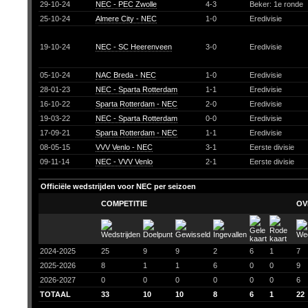
29-10-24
NEC - PEC Zwolle
4-3
Beker: 1e ronde
25-10-24
Almere City - NEC
1-0
Eredivisie
19-10-24
NEC - SC Heerenveen
3-0
Eredivisie
05-10-24
NAC Breda - NEC
1-0
Eredivisie
28-01-23
NEC - Sparta Rotterdam
1-1
Eredivisie
16-10-22
Sparta Rotterdam - NEC
2-0
Eredivisie
19-03-22
NEC - Sparta Rotterdam
0-0
Eredivisie
17-09-21
Sparta Rotterdam - NEC
1-1
Eredivisie
08-05-15
VVV Venlo - NEC
3-1
Eerste divisie
09-11-14
NEC - VVV Venlo
2-1
Eerste divisie
Officiële wedstrijden voor NEC per seizoen
COMPETITIE
OV
2024-2025
25
9
9
2
6
1
7
2025-2026
8
1
1
6
0
0
9
2026-2027
0
0
0
0
0
0
6
TOTAAL
33
10
10
8
6
1
22