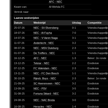
AFC - NEC
Kwam van:
Al-Wehda FC
Vertrok naar:
Laatste wedstrijden
Datum
Wedstrijd
Uitslag
Competitie
25-07-26
NEC - SV Elversberg
0-1
Vriendschappelij
18-07-26
NEC - Al-Fayha
7-0
Vriendschappelij
14-07-26
NEC - V-Varen Naga
3-1
Vriendschappelij
11-07-26
Anderlecht - NEC
3-2
Vriendschappelij
08-07-26
NEC - MSV Duisburg
2-3
Vriendschappelij
01-07-26
De Treffers - NEC
1-1
Vriendschappelij
16-12-25
AFC - NEC
1-3
Beker: 2e ronde
13-12-25
Telstar - NEC
2-2
Eredivisie
07-12-25
FC Volendam - NEC
2-3
Eredivisie
13-11-25
NEC - FC Den Bosch
1-1
Vriendschappelij
30-10-25
Rijnsb. Boys - NEC
2-3
Beker: 1e ronde
21-09-25
SC Heerenveen - NEC
3-2
Eredivisie
13-09-25
NEC - PSV
3-5
Eredivisie
31-08-25
Fortuna Sittard - NEC
3-2
Eredivisie
24-08-25
NEC - NAC Breda
3-0
Eredivisie
16-08-25
Heracles - NEC
1-4
Eredivisie