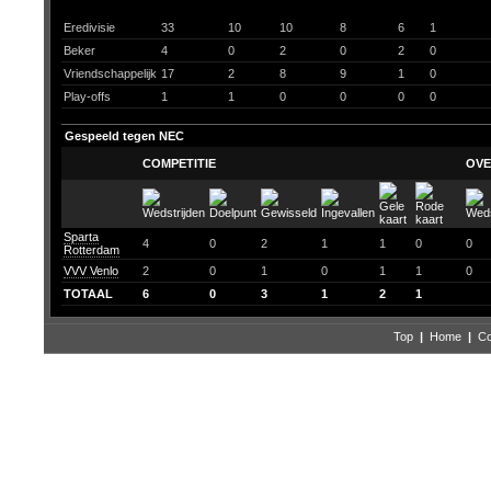
Eredivisie
33
10
10
8
6
1
Beker
4
0
2
0
2
0
Vriendschappelijk
17
2
8
9
1
0
Play-offs
1
1
0
0
0
0
Gespeeld tegen NEC
COMPETITIE
OVE
Sparta
4
0
2
1
1
0
0
Rotterdam
VVV Venlo
2
0
1
0
1
1
0
TOTAAL
6
0
3
1
2
1
Top
|
Home
|
Co