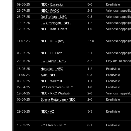
09-08-25
NEC - Excelsior
5-0
Eredivisie
26-07-25
NEC - PAOK
2-3
Vriendschappelij
23-07-25
De Treffers - NEC
0-3
Vriendschappelij
19-07-25
FC Groningen - NEC
1-2
Vriendschappelij
12-07-25
NEC - Kaiz. Chiefs
1-0
Vriendschappelij
11-07-25
NEC - NEC (am)
27-0
Vriendschappelij
05-07-25
NEC - SF Lotte
2-1
Vriendschappelij
22-05-25
FC Twente - NEC
3-2
Play off: 1e rond
18-05-25
Heracles - NEC
1-2
Eredivisie
11-05-25
Ajax - NEC
0-3
Eredivisie
03-05-25
NEC - Willem II
1-1
Eredivisie
27-04-25
SC Heerenveen - NEC
1-0
Eredivisie
17-04-25
NEC - RKC Waalwijk
2-0
Vriendschappelij
06-04-25
Sparta Rotterdam - NEC
2-0
Eredivisie
29-03-25
NEC - AZ
3-3
Eredivisie
15-03-25
FC Utrecht - NEC
0-1
Eredivisie