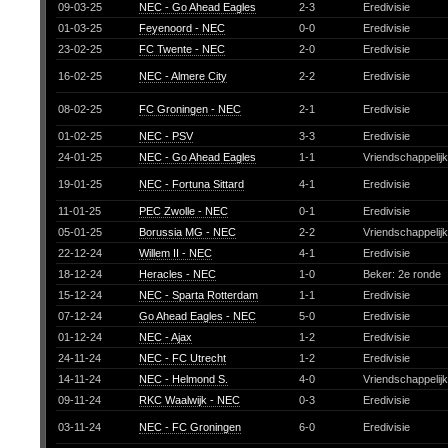
09-03-25
NEC - Go Ahead Eagles
2-3
Eredivisie
01-03-25
Feyenoord - NEC
0-0
Eredivisie
23-02-25
FC Twente - NEC
2-0
Eredivisie
16-02-25
NEC - Almere City
2-2
Eredivisie
08-02-25
FC Groningen - NEC
2-1
Eredivisie
01-02-25
NEC - PSV
3-3
Eredivisie
24-01-25
NEC - Go Ahead Eagles
1-1
Vriendschappelij
19-01-25
NEC - Fortuna Sittard
4-1
Eredivisie
11-01-25
PEC Zwolle - NEC
0-1
Eredivisie
05-01-25
Borussia MG - NEC
2-2
Vriendschappelij
22-12-24
Willem II - NEC
4-1
Eredivisie
18-12-24
Heracles - NEC
1-0
Beker: 2e ronde
15-12-24
NEC - Sparta Rotterdam
1-1
Eredivisie
07-12-24
Go Ahead Eagles - NEC
5-0
Eredivisie
01-12-24
NEC - Ajax
1-2
Eredivisie
24-11-24
NEC - FC Utrecht
1-2
Eredivisie
14-11-24
NEC - Helmond S.
4-0
Vriendschappelij
09-11-24
RKC Waalwijk - NEC
0-3
Eredivisie
03-11-24
NEC - FC Groningen
6-0
Eredivisie