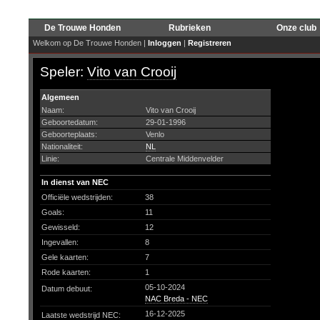
De Trouwe Honden
Rubrieken
Onze club
Welkom op De Trouwe Honden |
Inloggen
|
Registreren
Speler:
Vito van Crooij
Algemeen
Naam:
Vito van Crooij
Geboortedatum:
29-01-1996
Geboorteplaats:
Venlo
Nationaliteit:
NL
Linie:
Centrale Middenvelder
In dienst van NEC
Officiële wedstrijden:
38
Goals:
11
Gewisseld:
12
Ingevallen:
8
Gele kaarten:
7
Rode kaarten:
1
05-10-2024
Datum debuut:
NAC Breda - NEC
16-12-2025
Laatste wedstrijd NEC: