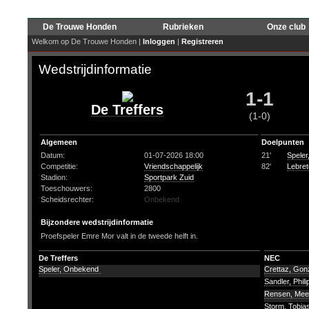
De Trouwe Honden
Rubrieken
Onze club
Welkom op De Trouwe Honden |
Inloggen
|
Registreren
Wedstrijdinformatie
1-1
De Treffers
(1-0)
Algemeen
Doelpunten
Datum:
01-07-2026 18:00
21'
Spele
Competitie:
Vriendschappelijk
82'
Lebret
Stadion:
Sportpark Zuid
Toeschouwers:
2800
Scheidsrechter:
Onbekend
Bijzondere wedstrijdinformatie
Proefspeler Emre Mor valt in de tweede helft in.
De Treffers
NEC
Speler, Onbekend
Crettaz, Gon
Sandler, Phil
Rensen, Me
Storm, Tobia