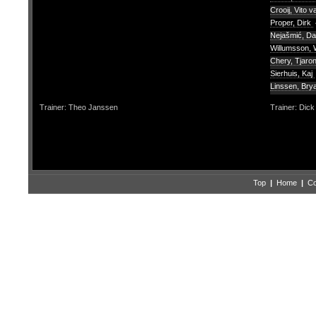
Crooij, Vito v
Proper, Dirk
Nejašmić, D
Willumsson, 
Chery, Tjaro
Sierhuis, Kaj
Linssen, Br
Trainer: Theo Janssen
Trainer: Dic
Top
|
Home
|
Co