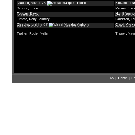
Duelund, Mikkel
75'
Marques, Pedro
Kitolano, Jo
Schöne, Lasse
Mijnans, Sv
Tavsan, Elayis
Namli, Youn
Dimata, Nany Laundry
Lauritsen, T
Cissoko, Ibrahim
83'
Musaba, Anthony
Crooij, Vito v
Trainer: Rogier Meijer
Trainer: Maur
Top
|
Home
|
Co