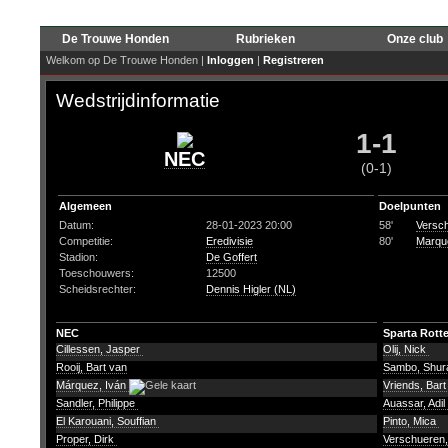
De Trouwe Honden
Rubrieken
Onze club
Welkom op De Trouwe Honden |
Inloggen
|
Registreren
Wedstrijdinformatie
1-1
NEC
(0-1)
Algemeen
Doelpunten
Datum:
28-01-2023 20:00
58'
Versch
Competitie:
Eredivisie
80'
Marqu
Stadion:
De Goffert
Toeschouwers:
12500
Scheidsrechter:
Dennis Higler (NL)
NEC
Sparta Rott
Cillessen, Jasper
Olij, Nick
Rooij, Bart van
Sambo, Shu
Márquez, Iván
Vriends, Bar
Sandler, Philippe
Auassar, Adil
El Karouani, Souffian
Pinto, Mica
Proper, Dirk
Verschueren