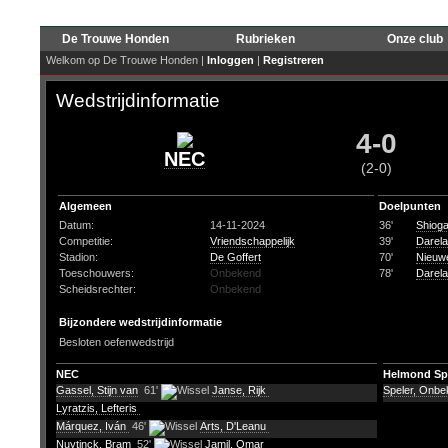
De Trouwe Honden
Rubrieken
Onze club
Welkom op De Trouwe Honden |
Inloggen
|
Registreren
Wedstrijdinformatie
4-0
NEC
(2-0)
Algemeen
Doelpunten
Datum:
14-11-2024
36'
Shioga
Competitie:
Vriendschappelijk
39'
Darela
Stadion:
De Goffert
70'
Nieuwe
Toeschouwers:
Onbekend
78'
Darela
Scheidsrechter:
Onbekend
Bijzondere wedstrijdinformatie
Besloten oefenwedstrijd
NEC
Helmond Sp
Gassel, Stijn van
61'
Janse, Rijk
Speler, Onb
Lyratzis, Lefteris
Márquez, Iván
46'
Arts, D'Leanu
Nuytinck, Bram
52'
Jamil, Omar