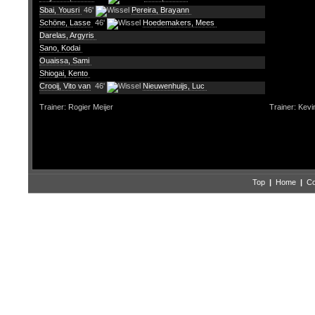
Sbai, Yousri
46'
Pereira, Brayann
Schöne, Lasse
46'
Hoedemakers, Mees
Darelas, Argyris
Sano, Kodai
Ouaissa, Sami
Shiogai, Kento
Crooij, Vito van
46'
Nieuwenhuijs, Luc
Trainer: Rogier Meijer
Trainer: Kevi
Top
|
Home
|
Co