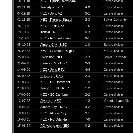
18-11-18
NEC - Sparta Rotterdam
1-1
Eerste divisie
09-11-18
Jong Ajax - NEC
4-0
Eerste divisie
04-11-18
NEC - Jong AZ
3-1
Eerste divisie
01-11-18
NEC - Fortuna Sittard
2-3
Beker: 2e ronde
26-10-18
NEC - TOP Oss
1-5
Eerste divisie
19-10-18
Telstar - NEC
0-3
Eerste divisie
12-10-18
NEC - FC Eindhoven
0-1
Eerste divisie
05-10-18
Almere City - NEC
1-0
Eerste divisie
28-09-18
NEC - Go Ahead Eagles
1-1
Eerste divisie
25-09-18
Excelsior - NEC
2-3
Beker: 1e ronde
21-09-18
Helmond S. - NEC
2-3
Eerste divisie
14-09-18
NEC - Jong PSV
4-4
Eerste divisie
08-09-18
Roda JC - NEC
2-3
Eerste divisie
31-08-18
NEC - FC Dordrecht
1-0
Eerste divisie
27-08-18
Jong Utrecht - NEC
1-2
Eerste divisie
17-08-18
NEC - SC Cambuur
2-2
Eerste divisie
13-07-18
Alverna - NEC
1-2
Vriendschappelijk
19-01-18
Almere City - NEC
3-2
Eerste divisie
18-08-17
NEC - Almere City
3-1
Eerste divisie
16-03-15
NEC - FC Volendam
7-0
Eerste divisie
15-08-14
FC Volendam - NEC
0-2
Eerste divisie