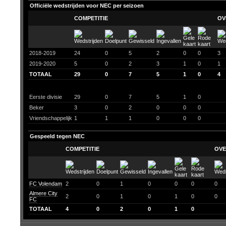
Officiële wedstrijden voor NEC per seizoen
COMPETITIE
OV
2018-2019
24
0
5
2
0
0
3
2019-2020
5
0
2
3
1
0
1
TOTAAL
29
0
7
5
1
0
4
Eerste divisie
29
0
7
5
1
0
Beker
3
0
2
0
0
0
Vriendschappelijk
1
1
1
0
0
0
Gespeeld tegen NEC
COMPETITIE
OVE
FC Volendam
2
0
1
0
0
0
0
Almere City
2
0
1
0
1
0
0
FC
TOTAAL
4
0
2
0
1
0