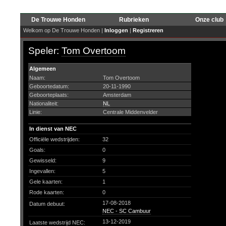
De Trouwe Honden
Rubrieken
Onze club
Welkom op De Trouwe Honden |
Inloggen
|
Registreren
Speler:
Tom Overtoom
Algemeen
Naam:
Tom Overtoom
Geboortedatum:
20-11-1990
Geboorteplaats:
Amsterdam
Nationaliteit:
NL
Linie:
Centrale Middenvelder
In dienst van NEC
Officiële wedstrijden:
32
Goals:
0
Gewisseld:
9
Ingevallen:
5
Gele kaarten:
1
Rode kaarten:
0
17-08-2018
Datum debuut:
NEC - SC Cambuur
13-12-2019
Laatste wedstrijd NEC: