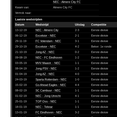
NEC - Almere City FC
Kwam van:
Almere City FC
Vertrok naar:
Laatste wedstrijden
Datum
Wedstrijd
Uitslag
Competitie
13-12-19
NEC - Almere City
2-3
Eerste divisie
06-12-19
Excelsior - NEC
2-1
Eerste divisie
29-11-19
FC Volendam - NEC
3-1
Eerste divisie
29-10-19
Excelsior - NEC
4-2
Beker: 1e ronde
21-10-19
Jong AZ - NEC
0-2
Eerste divisie
09-08-19
NEC - FC Eindhoven
1-2
Eerste divisie
03-05-19
MVV Maastr. - NEC
1-1
Eerste divisie
08-04-19
Jong PSV - NEC
1-2
Eerste divisie
01-04-19
Jong AZ - NEC
4-0
Eerste divisie
24-03-19
Sparta Rotterdam - NEC
1-0
Eerste divisie
15-02-19
Go Ahead Eagles - NEC
4-4
Eerste divisie
08-02-19
SC Cambuur - NEC
1-1
Eerste divisie
01-02-19
NEC - Jong Utrecht
4-1
Eerste divisie
25-01-19
TOP Oss - NEC
1-1
Eerste divisie
18-01-19
NEC - Telstar
1-1
Eerste divisie
13-01-19
FC Eindhoven - NEC
3-2
Eerste divisie