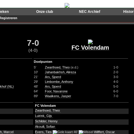
ieken
Onze club
NEC Archief
Histo
Registreren
7-0
FC Volendam
(4-0)
Doelpunten
5'
Zwarthoed, Theo
(e.d.)
1-0
10'
Jahanbakhsh, Alireza
2-0
21'
Ars, Sjoerd
3-0
29'
Limbombe, Anthony
4-0
khof (NL)
48'
Ars, Sjoerd
5-0
64'
Foor, Navarone
6-0
89'
Waalkens, Jasper
7-0
FC Volendam
Zwarthoed, Theo
Luirink, Gijs
Schilder, Henny
Akouili, Sofian
h, Marcel
Evers, Ties
46'
Wilffert, Oscar