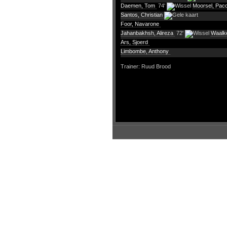
Daemen, Tom
74'
Moorsel, Pac
Santos, Christian
Foor, Navarone
Jahanbakhsh, Alireza
72'
Waalk
Ars, Sjoerd
Limbombe, Anthony
Trainer: Ruud Brood