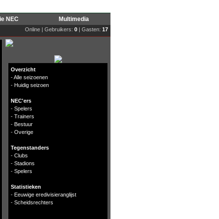
rie NEC
Multimedia
Online | Gebruikers:
0
| Gasten:
17
Overzicht
-
Alle seizoenen
-
Huidig seizoen
NEC'ers
-
Spelers
-
Trainers
-
Bestuur
-
Overige
Tegenstanders
-
Clubs
-
Stadions
-
Spelers
Statistieken
-
Eeuwige eredivisieranglijst
-
Scheidsrechters