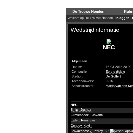
De Trouwe Honden
Rubr
Welkom op De Trouwe Honden |
Inloggen
|
Wedstrijdinformatie
NEC
Algemeen
Datum:
16-03-2015 20:00
Competitie:
Eerste divisie
Stadion:
De Goffert
Toeschouwers:
9216
Scheidsrechter:
Martin van den Ker
NEC
Smits, Joshua
Gravenbeek, Giovanni
Eijden, Rens van
Conboy, Kevin
Leiwakabessy, Jeffrey
56'
Appia