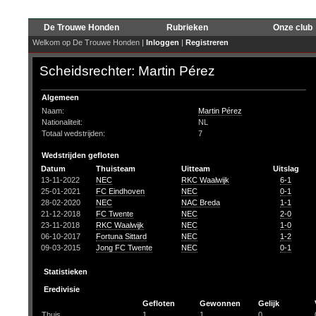
De Trouwe Honden
Rubrieken
Onze club
Welkom op De Trouwe Honden |
Inloggen
|
Registreren
Scheidsrechter: Martin Pérez
Algemeen
Naam:
Martin Pérez
Nationaliteit:
NL
Totaal wedstrijden:
7
Wedstrijden gefloten
Datum
Thuisteam
Uitteam
Uitslag
13-11-2022
NEC
RKC Waalwijk
6-1
25-01-2021
FC Eindhoven
NEC
0-1
28-02-2020
NEC
NAC Breda
1-1
21-12-2018
FC Twente
NEC
2-0
23-11-2018
RKC Waalwijk
NEC
1-0
06-10-2017
Fortuna Sittard
NEC
1-2
09-03-2015
Jong FC Twente
NEC
0-1
Statistieken
Eredivisie
Gefloten
Gewonnen
Gelijk
Thuis
1
1
0