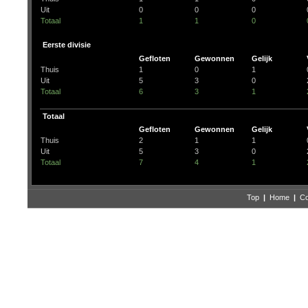
Uit
0
0
0
Totaal
1
1
0
Eerste divisie
Gefloten
Gewonnen
Gelijk
Thuis
1
0
1
Uit
5
3
0
Totaal
6
3
1
Totaal
Gefloten
Gewonnen
Gelijk
Thuis
2
1
1
Uit
5
3
0
Totaal
7
4
1
Top
|
Home
|
Co