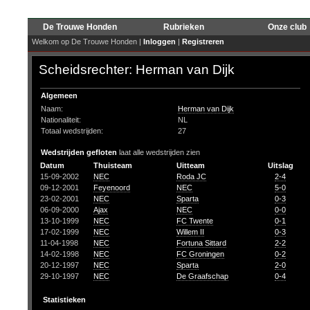
De Trouwe Honden
Rubrieken
Onze club
Welkom op De Trouwe Honden |
Inloggen
|
Registreren
Scheidsrechter: Herman van Dijk
Algemeen
Naam:
Herman van Dijk
Nationaliteit:
NL
Totaal wedstrijden:
27
Wedstrijden gefloten
laat alle wedstrijden zien
Datum
Thuisteam
Uitteam
Uitslag
15-09-2002
NEC
Roda JC
2-4
09-12-2001
Feyenoord
NEC
5-0
23-02-2001
NEC
Sparta
0-3
06-09-2000
Ajax
NEC
0-0
13-10-1999
NEC
FC Twente
0-1
17-02-1999
NEC
Willem II
0-3
11-04-1998
NEC
Fortuna Sittard
2-2
14-02-1998
NEC
FC Groningen
0-2
20-12-1997
NEC
Sparta
2-0
29-10-1997
NEC
De Graafschap
0-4
Statistieken