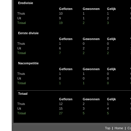
Eredivisie
Gefloten
Gewonnen
Gelijk
Thuis
10
1
1
Uit
9
1
2
Totaal
19
2
3
Eerste divisie
Gefloten
Gewonnen
Gelijk
Thuis
1
0
0
Uit
6
2
2
Totaal
7
2
2
Nacompetitie
Gefloten
Gewonnen
Gelijk
Thuis
1
1
0
Uit
0
0
0
Totaal
1
1
0
Totaal
Gefloten
Gewonnen
Gelijk
Thuis
12
2
1
Uit
15
3
4
Totaal
27
5
5
Top
|
Home
|
Co