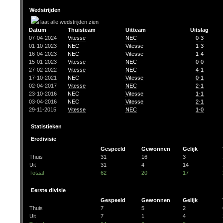
Wedstrijden
laat alle wedstrijden zien
Datum
Thuisteam
Uitteam
Uitslag
07-04-2024
Vitesse
NEC
0-3
01-10-2023
NEC
Vitesse
1-3
16-04-2023
NEC
Vitesse
1-4
15-01-2023
Vitesse
NEC
0-0
27-02-2022
Vitesse
NEC
4-1
17-10-2021
NEC
Vitesse
0-1
02-04-2017
Vitesse
NEC
2-1
23-10-2016
NEC
Vitesse
1-1
03-04-2016
NEC
Vitesse
2-1
29-11-2015
Vitesse
NEC
1-0
Statistieken
Eredivisie
Gespeeld
Gewonnen
Gelijk
Thuis
31
16
3
Uit
31
4
14
Totaal
62
20
17
Eerste divisie
Gespeeld
Gewonnen
Gelijk
Thuis
7
5
2
Uit
7
1
4