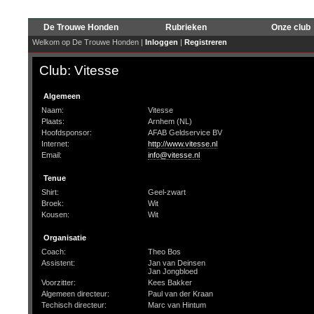
De Trouwe Honden
Rubrieken
Onze club
Welkom op De Trouwe Honden |
Inloggen
|
Registreren
Club: Vitesse
Algemeen
Naam:
Vitesse
Plaats:
Arnhem (NL)
Hoofdsponsor:
AFAB Geldservice BV
Internet:
http://www.vitesse.nl
Email:
info@vitesse.nl
Tenue
Shirt:
Geel-zwart
Broek:
Wit
Kousen:
Wit
Organisatie
Coach:
Theo Bos
Assistent:
Jan van Deinsen
Jan Jongbloed
Voorzitter:
Kees Bakker
Algemeen directeur:
Paul van der Kraan
Techisch directeur:
Marc van Hintum