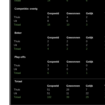
Totaal
14
6
6
Competitie: overig
Gespeeld
Gewonnen
Gelijk
Thuis
8
4
2
Uit
8
6
1
Totaal
16
10
3
Beker
Gespeeld
Gewonnen
Gelijk
Thuis
2
2
0
Uit
2
0
2
Totaal
4
2
2
Play-offs
Gespeeld
Gewonnen
Gelijk
Thuis
3
1
0
Uit
3
0
1
Totaal
6
1
1
Totaal
Gespeeld
Gewonnen
Gelijk
Thuis
51
28
7
Uit
51
11
22
Totaal
102
39
29