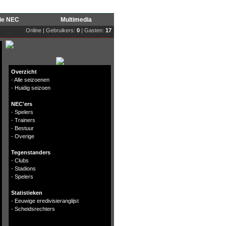
rie NEC
Multimedia
Online | Gebruikers:
0
| Gasten:
17
Overzicht
-
Alle seizoenen
-
Huidig seizoen
NEC'ers
-
Spelers
-
Trainers
-
Bestuur
-
Overige
Tegenstanders
-
Clubs
-
Stadions
-
Spelers
Statistieken
-
Eeuwige eredivisieranglijst
-
Scheidsrechters