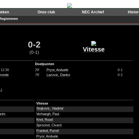
ieken
Onze club
NEC Archief
Histo
Registreren
0-2
Vitesse
(0-1)
Doelpunten
 12:30
29'
Pryor, Anduele
0-1
 ronde
78'
Lazovic, Danko
0-2
L)
Vitesse
Stojkovic, Vladimir
arim
Verhaegh, Paul
Knol, Ruud
Sprockel, Civard
Frankel, Purrel
Pryor, Anduele