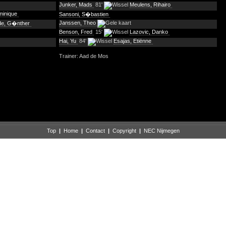
Junker, Mads
81'
Meulens, Rihairo
minique
Sansoni, S�bastien
Janssen, Theo
de, G�nther
Benson, Fred
15'
Lazovic, Danko
Hai, Yu
84'
Esajas, Etiënne
Trainer: Aad de Mos
Top
|
Home
|
Contact
|
Copyright
|
NEC Nijmegen