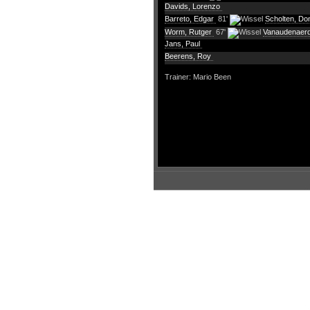
Davids, Lorenzo
Barreto, Edgar
81'
Scholten, Do
Worm, Rutger
67'
Vanaudenaer
Jans, Paul
Beerens, Roy
Trainer: Mario Been