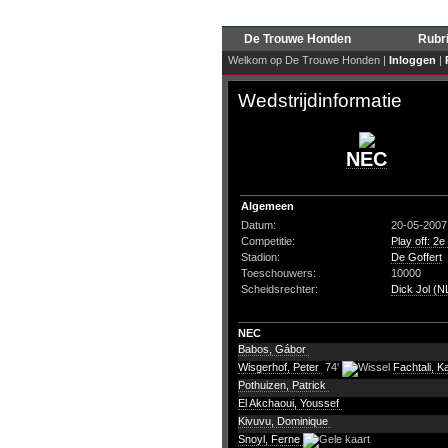
De Trouwe Honden
Rubr
Welkom op De Trouwe Honden |
Inloggen
|
Wedstrijdinformatie
NEC
Algemeen
Datum:
20-05-2007
Competitie:
Play off: 2e
Stadion:
De Goffert
Toeschouwers:
10000
Scheidsrechter:
Dick Jol (N
NEC
Babos, Gábor
Wisgerhof, Peter
74'
Fachtali, K
Pothuizen, Patrick
El Akchaoui, Youssef
Kivuvu, Dominique
Snoyl, Ferne