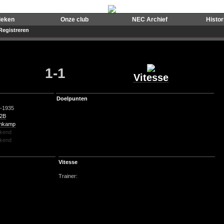
ieken
Onze club
NEC Archief
Histo
Registreren
1-1
Vitesse
Doelpunten
-1935
 2B
nkamp
kend
kend
Vitesse
Trainer: