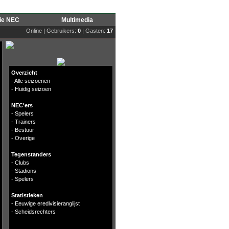
rie NEC
Multimedia
Online | Gebruikers:
0
| Gasten:
17
Overzicht
-
Alle seizoenen
-
Huidig seizoen
NEC'ers
-
Spelers
-
Trainers
-
Bestuur
-
Overige
Tegenstanders
-
Clubs
-
Stadions
-
Spelers
Statistieken
-
Eeuwige eredivisieranglijst
-
Scheidsrechters