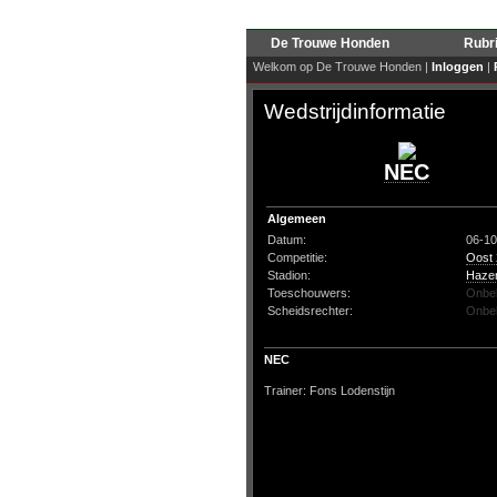
De Trouwe Honden
Rubr
Welkom op De Trouwe Honden |
Inloggen
|
Wedstrijdinformatie
NEC
Algemeen
Datum:
06-10
Competitie:
Oost
Stadion:
Haze
Toeschouwers:
Onbe
Scheidsrechter:
Onbe
NEC
Trainer: Fons Lodenstijn