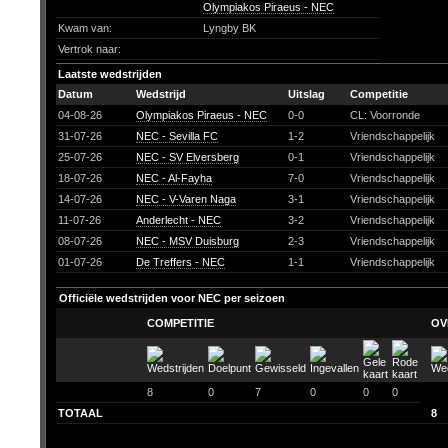
Olympiakos Piraeus - NEC
Kwam van:
Lyngby BK
Vertrok naar:
Laatste wedstrijden
Datum
Wedstrijd
Uitslag
Competitie
04-08-26
Olympiakos Piraeus - NEC
0-0
CL: Voorronde
31-07-26
NEC - Sevilla FC
1-2
Vriendschappelijk
25-07-26
NEC - SV Elversberg
0-1
Vriendschappelijk
18-07-26
NEC - Al-Fayha
7-0
Vriendschappelijk
14-07-26
NEC - V-Varen Naga
3-1
Vriendschappelijk
11-07-26
Anderlecht - NEC
3-2
Vriendschappelijk
08-07-26
NEC - MSV Duisburg
2-3
Vriendschappelijk
01-07-26
De Treffers - NEC
1-1
Vriendschappelijk
Officiële wedstrijden voor NEC per seizoen
COMPETITIE
OV
8
0
7
0
0
0
TOTAAL
8