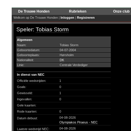
De Trouwe Honden
Rubrieken
Onze club
Welkom op De Trouwe Honden |
Inloggen
|
Registreren
Speler:
Tobias Storm
Algemeen
Naam:
Tobias Storm
Geboortedatum:
04-07-2004
Geboorteplaats:
Hørsholm
Nationaliteit:
DK
Linie:
Centrale Verdediger
In dienst van NEC
Officiële wedstrijden:
1
Goals:
0
Gewisseld:
1
Ingevallen:
0
Gele kaarten:
Rode kaarten:
0
04-08-2026
Datum debuut:
Olympiakos Piraeus - NEC
04-08-2026
Laatste wedstrijd NEC: