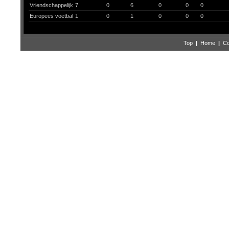
Vriendschappelijk
7
0
6
0
0
0
Europees voetbal
1
0
1
0
0
0
Top
|
Home
|
Co