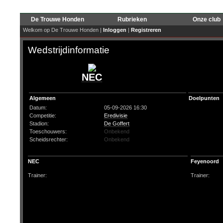
De Trouwe Honden
Rubrieken
Onze club
Welkom op De Trouwe Honden |
Inloggen
|
Registreren
Wedstrijdinformatie
NEC
Algemeen
Doelpunten
Datum:
05-09-2026 16:30
Competitie:
Eredivisie
Stadion:
De Goffert
Toeschouwers:
Onbekend
Scheidsrechter:
Onbekend
NEC
Feyenoord
Trainer:
Trainer: