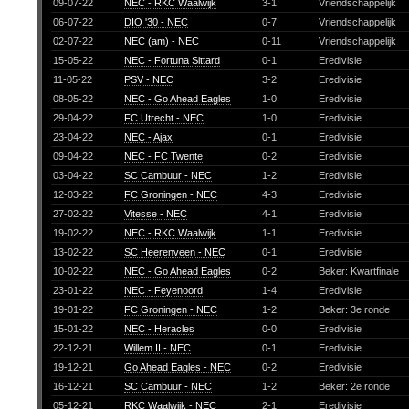
09-07-22
NEC - RKC Waalwijk
3-1
Vriendschappelijk
06-07-22
DIO '30 - NEC
0-7
Vriendschappelijk
02-07-22
NEC (am) - NEC
0-11
Vriendschappelijk
15-05-22
NEC - Fortuna Sittard
0-1
Eredivisie
11-05-22
PSV - NEC
3-2
Eredivisie
08-05-22
NEC - Go Ahead Eagles
1-0
Eredivisie
29-04-22
FC Utrecht - NEC
1-0
Eredivisie
23-04-22
NEC - Ajax
0-1
Eredivisie
09-04-22
NEC - FC Twente
0-2
Eredivisie
03-04-22
SC Cambuur - NEC
1-2
Eredivisie
12-03-22
FC Groningen - NEC
4-3
Eredivisie
27-02-22
Vitesse - NEC
4-1
Eredivisie
19-02-22
NEC - RKC Waalwijk
1-1
Eredivisie
13-02-22
SC Heerenveen - NEC
0-1
Eredivisie
10-02-22
NEC - Go Ahead Eagles
0-2
Beker: Kwartfinale
23-01-22
NEC - Feyenoord
1-4
Eredivisie
19-01-22
FC Groningen - NEC
1-2
Beker: 3e ronde
15-01-22
NEC - Heracles
0-0
Eredivisie
22-12-21
Willem II - NEC
0-1
Eredivisie
19-12-21
Go Ahead Eagles - NEC
0-2
Eredivisie
16-12-21
SC Cambuur - NEC
1-2
Beker: 2e ronde
05-12-21
RKC Waalwijk - NEC
2-1
Eredivisie