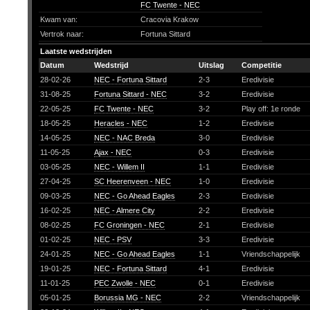
FC Twente - NEC
Kwam van:
Cracovia Krakow
Vertrok naar:
Fortuna Sittard
Laatste wedstrijden
Datum
Wedstrijd
Uitslag
Competitie
28-02-26
NEC - Fortuna Sittard
2-3
Eredivisie
31-08-25
Fortuna Sittard - NEC
3-2
Eredivisie
22-05-25
FC Twente - NEC
3-2
Play off: 1e ronde
18-05-25
Heracles - NEC
1-2
Eredivisie
14-05-25
NEC - NAC Breda
3-0
Eredivisie
11-05-25
Ajax - NEC
0-3
Eredivisie
03-05-25
NEC - Willem II
1-1
Eredivisie
27-04-25
SC Heerenveen - NEC
1-0
Eredivisie
09-03-25
NEC - Go Ahead Eagles
2-3
Eredivisie
16-02-25
NEC - Almere City
2-2
Eredivisie
08-02-25
FC Groningen - NEC
2-1
Eredivisie
01-02-25
NEC - PSV
3-3
Eredivisie
24-01-25
NEC - Go Ahead Eagles
1-1
Vriendschappelijk
19-01-25
NEC - Fortuna Sittard
4-1
Eredivisie
11-01-25
PEC Zwolle - NEC
0-1
Eredivisie
05-01-25
Borussia MG - NEC
2-2
Vriendschappelijk