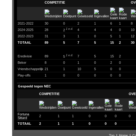
COMPETITIE
OV
2021-2022
30
0
2
1
6
1
8
1 e.d.
2024-2025
28
4
4
4
0
10
2
2022-2023
31
3
1
0
5
1
12
TOTAAL
89
5
7
5
15
2
30
1 e.d.
Eredivisie
89
7
5
15
2
5
Beker
8
0
1
0
2
0
Vriendschappelijk
21
1
10
5
0
0
Play-offs
1
0
0
0
0
0
Gespeeld tegen NEC
COMPETITIE
OVE
Fortuna
2
1
1
0
0
0
0
Sittard
TOTAAL
2
1
1
0
0
0
Top
|
Home
|
Co