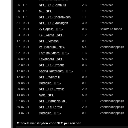
26-11-21
NEC - SC Cambuur
2-3
Eredivisie
20-11-21
AZ - NEC
1-1
Eredivisie
06-11-21
NEC - SC Heerenveen
1-1
Eredivisie
31-10-21
NEC - FC Groningen
3-0
Eredivisie
27-10-21
vv Capelle - NEC
0-3
Beker: 1e ronde
24-10-21
FC Twente - NEC
1-2
Eredivisie
17-10-21
NEC - Vitesse
0-1
Eredivisie
07-10-21
VfL Bochum - NEC
5-4
Vriendschappelijk
02-10-21
Fortuna Sittard - NEC
1-3
Eredivisie
25-09-21
Feyenoord - NEC
5-3
Eredivisie
22-09-21
NEC - FC Utrecht
0-3
Eredivisie
17-09-21
Sparta Rotterdam - NEC
1-1
Eredivisie
12-09-21
NEC - Willem II
0-0
Eredivisie
29-08-21
Heracles - NEC
0-1
Eredivisie
20-08-21
NEC - PEC Zwolle
2-0
Eredivisie
14-08-21
Ajax - NEC
5-0
Eredivisie
07-08-21
NEC - Borussia MG
1-1
Vriendschappelijk
30-07-21
NEC - OFI Kreta
2-0
Vriendschappelijk
24-07-21
Heracles - NEC
0-1
Vriendschappelijk
Officiële wedstrijden voor NEC per seizoen