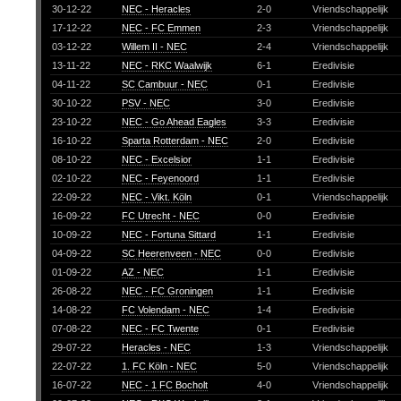
30-12-22
NEC - Heracles
2-0
Vriendschappelijk
17-12-22
NEC - FC Emmen
2-3
Vriendschappelijk
03-12-22
Willem II - NEC
2-4
Vriendschappelijk
13-11-22
NEC - RKC Waalwijk
6-1
Eredivisie
04-11-22
SC Cambuur - NEC
0-1
Eredivisie
30-10-22
PSV - NEC
3-0
Eredivisie
23-10-22
NEC - Go Ahead Eagles
3-3
Eredivisie
16-10-22
Sparta Rotterdam - NEC
2-0
Eredivisie
08-10-22
NEC - Excelsior
1-1
Eredivisie
02-10-22
NEC - Feyenoord
1-1
Eredivisie
22-09-22
NEC - Vikt. Köln
0-1
Vriendschappelijk
16-09-22
FC Utrecht - NEC
0-0
Eredivisie
10-09-22
NEC - Fortuna Sittard
1-1
Eredivisie
04-09-22
SC Heerenveen - NEC
0-0
Eredivisie
01-09-22
AZ - NEC
1-1
Eredivisie
26-08-22
NEC - FC Groningen
1-1
Eredivisie
14-08-22
FC Volendam - NEC
1-4
Eredivisie
07-08-22
NEC - FC Twente
0-1
Eredivisie
29-07-22
Heracles - NEC
1-3
Vriendschappelijk
22-07-22
1. FC Köln - NEC
5-0
Vriendschappelijk
16-07-22
NEC - 1 FC Bocholt
4-0
Vriendschappelijk