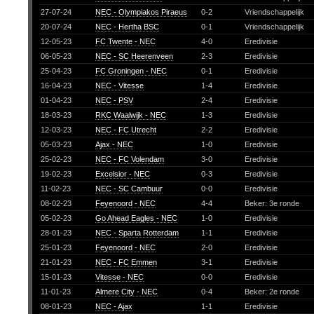
27-07-24
NEC - Olympiakos Piraeus
0-2
Vriendschappelijk
20-07-24
NEC - Hertha BSC
0-1
Vriendschappelijk
12-05-23
FC Twente - NEC
4-0
Eredivisie
06-05-23
NEC - SC Heerenveen
2-3
Eredivisie
25-04-23
FC Groningen - NEC
0-1
Eredivisie
16-04-23
NEC - Vitesse
1-4
Eredivisie
01-04-23
NEC - PSV
2-4
Eredivisie
18-03-23
RKC Waalwijk - NEC
1-3
Eredivisie
12-03-23
NEC - FC Utrecht
2-2
Eredivisie
05-03-23
Ajax - NEC
1-0
Eredivisie
25-02-23
NEC - FC Volendam
3-0
Eredivisie
19-02-23
Excelsior - NEC
0-3
Eredivisie
11-02-23
NEC - SC Cambuur
0-0
Eredivisie
08-02-23
Feyenoord - NEC
4-4
Beker: 3e ronde
05-02-23
Go Ahead Eagles - NEC
1-0
Eredivisie
28-01-23
NEC - Sparta Rotterdam
1-1
Eredivisie
25-01-23
Feyenoord - NEC
2-0
Eredivisie
21-01-23
NEC - FC Emmen
3-1
Eredivisie
15-01-23
Vitesse - NEC
0-0
Eredivisie
11-01-23
Almere City - NEC
0-4
Beker: 2e ronde
08-01-23
NEC - Ajax
1-1
Eredivisie