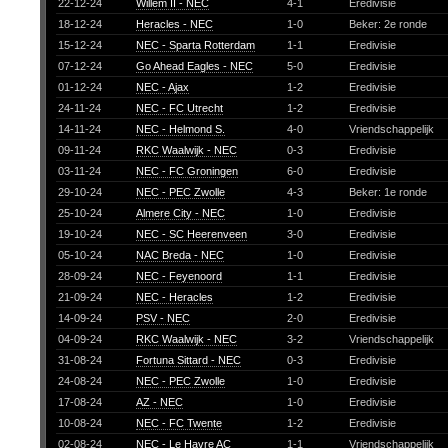
22-12-24
Willem II - NEC
4-1
Eredivisie
18-12-24
Heracles - NEC
1-0
Beker: 2e ronde
15-12-24
NEC - Sparta Rotterdam
1-1
Eredivisie
07-12-24
Go Ahead Eagles - NEC
5-0
Eredivisie
01-12-24
NEC - Ajax
1-2
Eredivisie
24-11-24
NEC - FC Utrecht
1-2
Eredivisie
14-11-24
NEC - Helmond S.
4-0
Vriendschappelijk
09-11-24
RKC Waalwijk - NEC
0-3
Eredivisie
03-11-24
NEC - FC Groningen
6-0
Eredivisie
29-10-24
NEC - PEC Zwolle
4-3
Beker: 1e ronde
25-10-24
Almere City - NEC
1-0
Eredivisie
19-10-24
NEC - SC Heerenveen
3-0
Eredivisie
05-10-24
NAC Breda - NEC
1-0
Eredivisie
28-09-24
NEC - Feyenoord
1-1
Eredivisie
21-09-24
NEC - Heracles
1-2
Eredivisie
14-09-24
PSV - NEC
2-0
Eredivisie
04-09-24
RKC Waalwijk - NEC
3-2
Vriendschappelijk
31-08-24
Fortuna Sittard - NEC
0-3
Eredivisie
24-08-24
NEC - PEC Zwolle
1-0
Eredivisie
17-08-24
AZ - NEC
1-0
Eredivisie
10-08-24
NEC - FC Twente
1-2
Eredivisie
02-08-24
NEC - Le Havre AC
1-1
Vriendschappelijk