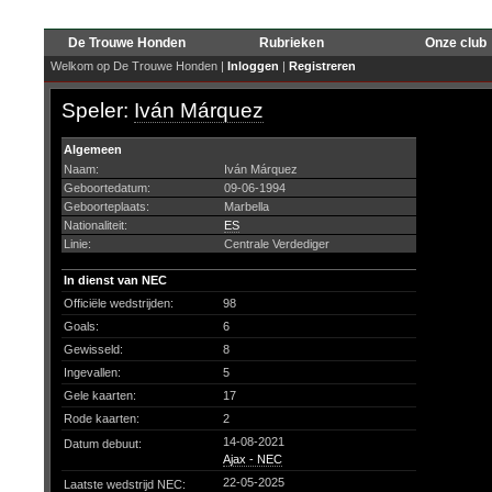
De Trouwe Honden
Rubrieken
Onze club
Welkom op De Trouwe Honden |
Inloggen
|
Registreren
Speler:
Iván Márquez
Algemeen
Naam:
Iván Márquez
Geboortedatum:
09-06-1994
Geboorteplaats:
Marbella
Nationaliteit:
ES
Linie:
Centrale Verdediger
In dienst van NEC
Officiële wedstrijden:
98
Goals:
6
Gewisseld:
8
Ingevallen:
5
Gele kaarten:
17
Rode kaarten:
2
14-08-2021
Datum debuut:
Ajax - NEC
22-05-2025
Laatste wedstrijd NEC: