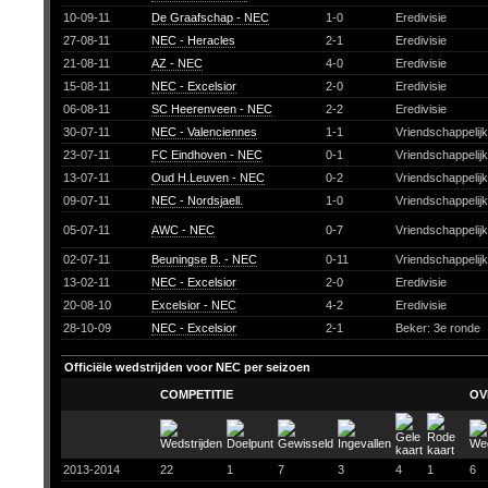
10-09-11
De Graafschap - NEC
1-0
Eredivisie
27-08-11
NEC - Heracles
2-1
Eredivisie
21-08-11
AZ - NEC
4-0
Eredivisie
15-08-11
NEC - Excelsior
2-0
Eredivisie
06-08-11
SC Heerenveen - NEC
2-2
Eredivisie
30-07-11
NEC - Valenciennes
1-1
Vriendschappelij
23-07-11
FC Eindhoven - NEC
0-1
Vriendschappelij
13-07-11
Oud H.Leuven - NEC
0-2
Vriendschappelij
09-07-11
NEC - Nordsjaell.
1-0
Vriendschappelij
05-07-11
AWC - NEC
0-7
Vriendschappelij
02-07-11
Beuningse B. - NEC
0-11
Vriendschappelij
13-02-11
NEC - Excelsior
2-0
Eredivisie
20-08-10
Excelsior - NEC
4-2
Eredivisie
28-10-09
NEC - Excelsior
2-1
Beker: 3e ronde
Officiële wedstrijden voor NEC per seizoen
COMPETITIE
OV
2013-2014
22
1
7
3
4
1
6