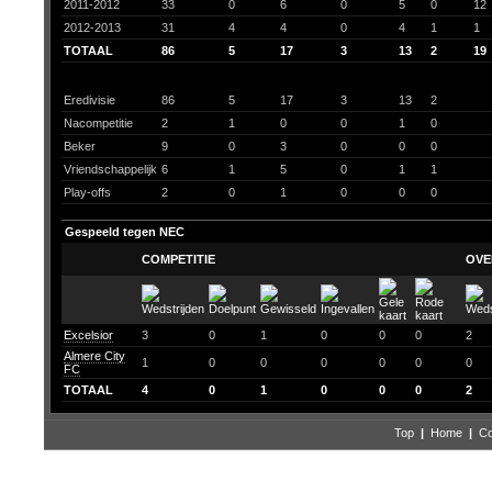
2011-2012
33
0
6
0
5
0
12
2012-2013
31
4
4
0
4
1
1
TOTAAL
86
5
17
3
13
2
19
Eredivisie
86
5
17
3
13
2
Nacompetitie
2
1
0
0
1
0
Beker
9
0
3
0
0
0
Vriendschappelijk
6
1
5
0
1
1
Play-offs
2
0
1
0
0
0
Gespeeld tegen NEC
COMPETITIE
OVE
Excelsior
3
0
1
0
0
0
2
Almere City
1
0
0
0
0
0
0
FC
TOTAAL
4
0
1
0
0
0
2
Top
|
Home
|
Co