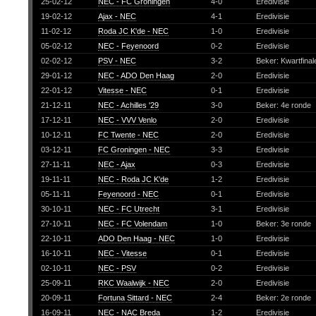
25-02-12
NEC - FC Groningen
4-0
Eredivisie
19-02-12
Ajax - NEC
4-1
Eredivisie
11-02-12
Roda JC K'de - NEC
1-0
Eredivisie
05-02-12
NEC - Feyenoord
0-2
Eredivisie
02-02-12
PSV - NEC
3-2
Beker: Kwartfina
29-01-12
NEC - ADO Den Haag
2-0
Eredivisie
22-01-12
Vitesse - NEC
0-1
Eredivisie
21-12-11
NEC - Achilles '29
3-0
Beker: 4e ronde
17-12-11
NEC - VVV Venlo
2-0
Eredivisie
10-12-11
FC Twente - NEC
2-0
Eredivisie
03-12-11
FC Groningen - NEC
3-3
Eredivisie
27-11-11
NEC - Ajax
0-3
Eredivisie
19-11-11
NEC - Roda JC K'de
1-2
Eredivisie
05-11-11
Feyenoord - NEC
0-1
Eredivisie
30-10-11
NEC - FC Utrecht
3-1
Eredivisie
27-10-11
NEC - FC Volendam
1-0
Beker: 3e ronde
22-10-11
ADO Den Haag - NEC
1-0
Eredivisie
16-10-11
NEC - Vitesse
0-1
Eredivisie
02-10-11
NEC - PSV
0-2
Eredivisie
25-09-11
RKC Waalwijk - NEC
2-0
Eredivisie
20-09-11
Fortuna Sittard - NEC
2-4
Beker: 2e ronde
16-09-11
NEC - NAC Breda
1-2
Eredivisie