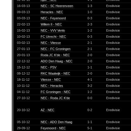
16-03-13
NEC - SC Heerenveen
1-3
Eredivisie
09-03-13
Heracles - NEC
1-0
Eredivisie
03-03-13
NEC - Feyenoord
0-3
Eredivisie
22-02-13
Willem II - NEC
2-3
Eredivisie
15-02-13
NEC - VVV Venlo
1-2
Eredivisie
10-02-13
FC Utrecht - NEC
0-3
Eredivisie
03-02-13
NEC - Vitesse
2-1
Eredivisie
27-01-13
NEC - FC Groningen
2-1
Eredivisie
20-01-13
Roda JC K'de - NEC
2-0
Eredivisie
22-12-12
ADO Den Haag - NEC
2-0
Eredivisie
15-12-12
NEC - PSV
1-1
Eredivisie
08-12-12
RKC Waalwijk - NEC
2-0
Eredivisie
18-11-12
Vitesse - NEC
4-1
Eredivisie
10-11-12
NEC - Heracles
3-2
Eredivisie
04-11-12
FC Groningen - NEC
1-2
Eredivisie
27-10-12
NEC - Roda JC K'de
0-0
Eredivisie
20-10-12
AZ - NEC
0-2
Eredivisie
05-10-12
NEC - ADO Den Haag
1-1
Eredivisie
29-09-12
Feyenoord - NEC
5-1
Eredivisie