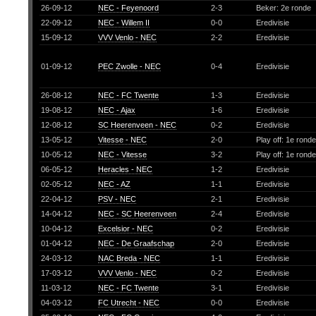
26-09-12
NEC - Feyenoord
2-3
Beker: 2e ronde
22-09-12
NEC - Willem II
0-0
Eredivisie
15-09-12
VVV Venlo - NEC
2-2
Eredivisie
01-09-12
PEC Zwolle - NEC
0-4
Eredivisie
26-08-12
NEC - FC Twente
1-3
Eredivisie
19-08-12
NEC - Ajax
1-6
Eredivisie
12-08-12
SC Heerenveen - NEC
0-2
Eredivisie
13-05-12
Vitesse - NEC
2-0
Play off: 1e rond
10-05-12
NEC - Vitesse
3-2
Play off: 1e rond
06-05-12
Heracles - NEC
1-2
Eredivisie
02-05-12
NEC - AZ
1-1
Eredivisie
22-04-12
PSV - NEC
2-1
Eredivisie
14-04-12
NEC - SC Heerenveen
2-4
Eredivisie
10-04-12
Excelsior - NEC
0-2
Eredivisie
01-04-12
NEC - De Graafschap
2-0
Eredivisie
24-03-12
NAC Breda - NEC
1-1
Eredivisie
17-03-12
VVV Venlo - NEC
0-2
Eredivisie
11-03-12
NEC - FC Twente
3-1
Eredivisie
04-03-12
FC Utrecht - NEC
0-0
Eredivisie