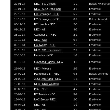
22-01-14
NEC - FC Utrecht
1-0
Beker: Kwartfina
19-01-14
NEC - ADO Den Haag
3-1
Eredivisie
22-12-13
FC Groningen - NEC
5-2
Eredivisie
19-12-13
FC Groningen - NEC
0-1
Beker: 4e ronde
06-12-13
FC Utrecht - NEC
2-0
Eredivisie
01-12-13
NEC - AZ
3-2
Eredivisie
23-11-13
Cambuur L. - NEC
2-1
Eredivisie
10-11-13
NEC - Ajax
0-3
Eredivisie
02-11-13
FC Twente - NEC
2-2
Eredivisie
25-10-13
NEC - SC Heerenveen
2-1
Eredivisie
20-10-13
Heracles - NEC
1-1
Eredivisie
05-10-13
Go Ahead Eagles - NEC
4-3
Eredivisie
29-09-13
NEC - Vitesse
2-3
Eredivisie
24-09-13
Harkemase B. - NEC
0-8
Beker: 2e ronde
21-09-13
ADO Den Haag - NEC
1-1
Eredivisie
12-05-13
NEC - RKC Waalwijk
1-2
Eredivisie
05-05-13
PSV - NEC
4-2
Eredivisie
28-04-13
FC Twente - NEC
5-2
Eredivisie
13-04-13
NAC Breda - NEC
2-0
Eredivisie
07-04-13
NEC - AZ
1-1
Eredivisie
31-03-13
Ajax - NEC
4-1
Eredivisie