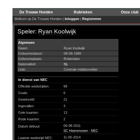
De Trouwe Honden
Rubrieken
Onze club
Welkom op De Trouwe Honden |
Inloggen
|
Registreren
Speler:
Ryan Koolwijk
Algemeen
Naam:
Ryan Koolwijk
Geboortedatum:
08-08-1985
Geboorteplaats:
Rotterdam
Nationaliteit:
NL
Linie:
Centrale middenvelder
In dienst van NEC
Officiële wedstrijden:
99
Goals:
6
Gewisseld:
21
Ingevallen:
3
Gele kaarten:
13
Rode kaarten:
2
06-08-2011
Datum debuut:
SC Heerenveen - NEC
11-05-2014
Laatste wedstrijd NEC: