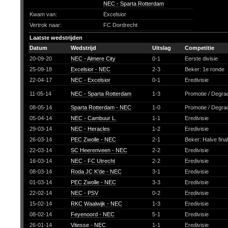
NEC - Sparta Rotterdam
Kwam van:
Excelsior
Vertrok naar:
FC Dordrecht
Laatste wedstrijden
Datum
Wedstrijd
Uitslag
Competitie
20-09-20
NEC - Almere City
0-1
Eerste divisie
25-09-18
Excelsior - NEC
2-3
Beker: 1e ronde
22-04-17
NEC - Excelsior
0-1
Eredivisie
11-05-14
NEC - Sparta Rotterdam
1-3
Promotie / Degra
08-05-14
Sparta Rotterdam - NEC
1-0
Promotie / Degra
05-04-14
NEC - Cambuur L.
1-1
Eredivisie
29-03-14
NEC - Heracles
1-2
Eredivisie
26-03-14
PEC Zwolle - NEC
2-1
Beker: Halve fina
22-03-14
SC Heerenveen - NEC
2-2
Eredivisie
16-03-14
NEC - FC Utrecht
2-2
Eredivisie
08-03-14
Roda JC K'de - NEC
3-1
Eredivisie
01-03-14
PEC Zwolle - NEC
3-3
Eredivisie
22-02-14
NEC - PSV
0-2
Eredivisie
15-02-14
RKC Waalwijk - NEC
1-3
Eredivisie
08-02-14
Feyenoord - NEC
5-1
Eredivisie
26-01-14
Vitesse - NEC
1-1
Eredivisie