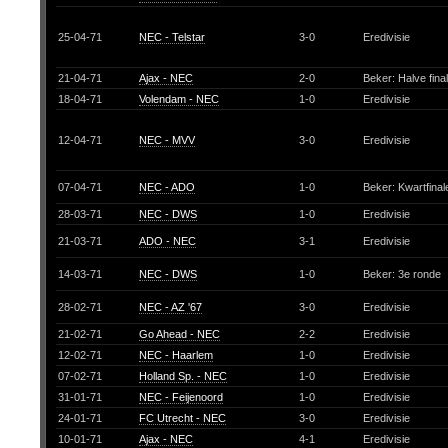
25-04-71
NEC - Telstar
3-0
Eredivisie
21-04-71
Ajax - NEC
2-0
Beker: Halve fina
18-04-71
Volendam - NEC
1-0
Eredivisie
12-04-71
NEC - MVV
3-0
Eredivisie
07-04-71
NEC - ADO
1-0
Beker: Kwartfina
28-03-71
NEC - DWS
1-0
Eredivisie
21-03-71
ADO - NEC
3-1
Eredivisie
14-03-71
NEC - DWS
1-0
Beker: 3e ronde
28-02-71
NEC - AZ '67
3-0
Eredivisie
21-02-71
Go Ahead - NEC
2-2
Eredivisie
12-02-71
NEC - Haarlem
1-0
Eredivisie
07-02-71
Holland Sp. - NEC
1-0
Eredivisie
31-01-71
NEC - Feijenoord
1-0
Eredivisie
24-01-71
FC Utrecht - NEC
3-0
Eredivisie
10-01-71
Ajax - NEC
4-1
Eredivisie