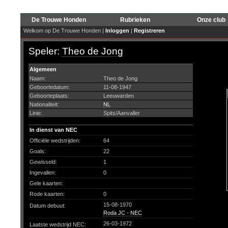
De Trouwe Honden
Rubrieken
Onze club
Welkom op De Trouwe Honden |
Inloggen
|
Registreren
Speler:
Theo de Jong
Algemeen
Naam:
Theo de Jong
Geboortedatum:
11-08-1947
Geboorteplaats:
Leeuwarden
Nationaliteit:
NL
Linie:
Spits/Aanvaller
In dienst van NEC
Officiële wedstrijden:
64
Goals:
22
Gewisseld:
1
Ingevallen:
0
Gele kaarten:
Rode kaarten:
0
15-08-1970
Datum debuut:
Roda JC - NEC
26-03-1972
Laatste wedstrijd NEC: