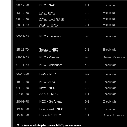
20-12-70
NEC - NAC
1-1
Eredivisie
13-12-70
PSV - NEC
2-0
Eredivisie
06-12-70
NEC - FC Twente
0-0
Eredivisie
29-11-70
Sparta - NEC
2-1
Eredivisie
22-11-70
NEC - Excelsior
5-0
Eredivisie
15-11-70
Telstar - NEC
0-1
Eredivisie
08-11-70
NEC - Vitesse
2-0
Beker: 2e ronde
01-11-70
NEC - Volendam
4-0
Eredivisie
25-10-70
DWS - NEC
2-2
Eredivisie
18-10-70
NEC - ADO
1-2
Eredivisie
04-10-70
MVV - NEC
2-0
Eredivisie
27-09-70
AZ '67 - NEC
1-1
Eredivisie
20-09-70
NEC - Go Ahead
2-1
Eredivisie
13-09-70
Feijenoord - NEC
1-0
Eredivisie
15-08-70
Roda JC - NEC
0-1
Beker: 1e ronde
Officiële wedstrijden voor NEC per seizoen