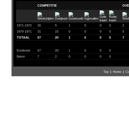
COMPETITIE
OVE
1971-1972
26
5
1
0
0
0
2
1970-1971
31
15
0
0
0
0
5
TOTAAL
57
20
1
0
0
0
7
Eredivisie
57
20
1
0
0
0
Beker
7
2
0
0
0
0
Top
|
Home
|
Co