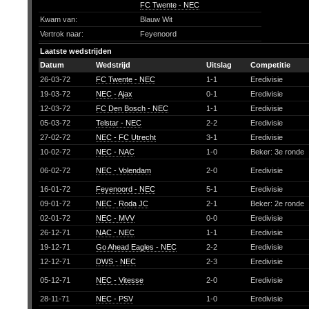
FC Twente - NEC
Kwam van:
Blauw Wit
Vertrok naar:
Feyenoord
Laatste wedstrijden
Datum
Wedstrijd
Uitslag
Competitie
26-03-72
FC Twente - NEC
1-1
Eredivisie
19-03-72
NEC - Ajax
0-1
Eredivisie
12-03-72
FC Den Bosch - NEC
1-1
Eredivisie
05-03-72
Telstar - NEC
2-2
Eredivisie
27-02-72
NEC - FC Utrecht
3-1
Eredivisie
10-02-72
NEC - NAC
1-0
Beker: 3e ronde
06-02-72
NEC - Volendam
2-0
Eredivisie
16-01-72
Feyenoord - NEC
5-1
Eredivisie
09-01-72
NEC - Roda JC
2-1
Beker: 2e ronde
02-01-72
NEC - MVV
0-0
Eredivisie
26-12-71
NAC - NEC
1-1
Eredivisie
19-12-71
Go Ahead Eagles - NEC
2-2
Eredivisie
12-12-71
DWS - NEC
2-3
Eredivisie
05-12-71
NEC - Vitesse
2-0
Eredivisie
28-11-71
NEC - PSV
1-0
Eredivisie