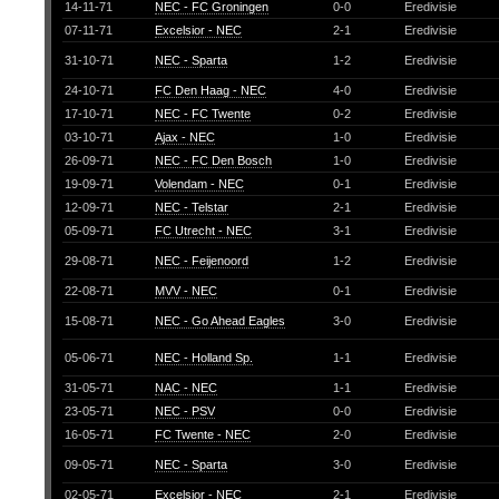
14-11-71
NEC - FC Groningen
0-0
Eredivisie
07-11-71
Excelsior - NEC
2-1
Eredivisie
31-10-71
NEC - Sparta
1-2
Eredivisie
24-10-71
FC Den Haag - NEC
4-0
Eredivisie
17-10-71
NEC - FC Twente
0-2
Eredivisie
03-10-71
Ajax - NEC
1-0
Eredivisie
26-09-71
NEC - FC Den Bosch
1-0
Eredivisie
19-09-71
Volendam - NEC
0-1
Eredivisie
12-09-71
NEC - Telstar
2-1
Eredivisie
05-09-71
FC Utrecht - NEC
3-1
Eredivisie
29-08-71
NEC - Feijenoord
1-2
Eredivisie
22-08-71
MVV - NEC
0-1
Eredivisie
15-08-71
NEC - Go Ahead Eagles
3-0
Eredivisie
05-06-71
NEC - Holland Sp.
1-1
Eredivisie
31-05-71
NAC - NEC
1-1
Eredivisie
23-05-71
NEC - PSV
0-0
Eredivisie
16-05-71
FC Twente - NEC
2-0
Eredivisie
09-05-71
NEC - Sparta
3-0
Eredivisie
02-05-71
Excelsior - NEC
2-1
Eredivisie