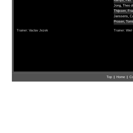
Kamps, Piet
Jong, Theo d
Thijssen, Fr
Janssens, 
Prosen, Tom
Trainer: Vaclav Jezek
Trainer: Wiel
Top
|
Home
|
Co