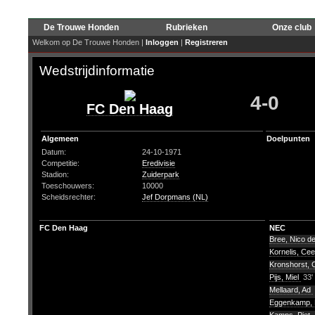
De Trouwe Honden
Rubrieken
Onze club
Welkom op De Trouwe Honden |
Inloggen
|
Registreren
Wedstrijdinformatie
4-0
FC Den Haag
Algemeen
Doelpunten
Datum:
24-10-1971
Competitie:
Eredivisie
Stadion:
Zuiderpark
Toeschouwers:
10000
Scheidsrechter:
Jef Dorpmans (NL)
FC Den Haag
NEC
Bree, Nico d
Kornelis, Ce
Kronshorst, 
Pijs, Miel
33'
Mellaard, Ad
Eggenkamp,