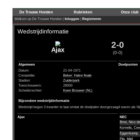
De Trouwe Honden
Rubrieken
Onze club
Welkom op De Trouwe Honden |
Inloggen
|
Registreren
Wedstrijdinformatie
2-0
Ajax
(0-0)
Algemeen
Doelpunten
Datum:
21-04-1971
Competitie:
Beker: Halve finale
Stadion:
Zuiderpark
Toeschouwers:
28000
Scheidsrechter:
Koen Brouwer (NL)
Bijzondere wedstrijdinformatie
Wedstrijd begon 3 kwartier te laat omdat de doelpalen doorgezaagd waren als Ni
Ajax
NEC
Bree, Nico d
Kornelis, Ce
Eggenkamp,
Pijs, Miel