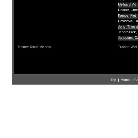
Mellaard, Ad
Dekker, Chri
Kamps, Piet
Davidovic, Di
Jong, Theo d
Jendrossek,
Janssens, 
Trainer: Rinus Michels
Trainer: Wiel
Top
|
Home
|
Co