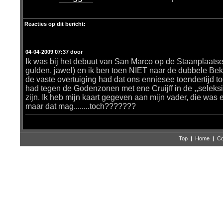
Reacties op dit bericht:
04-04-2009 07:37 door
Ik was bij het debuut van San Marco op de Staanplaatsen
gulden, jawel) en ik ben toen NIET naar de dubbele Bek
de vaste overtuiging had dat ons enniesee toendertijd t
had tegen de Godenzonen met ene Cruijff in de ,,seleksie
zijn. Ik heb mijn kaart gegeven aan mijn vader, die was e
maar dat mag........toch???????
Top
|
Home
|
Co