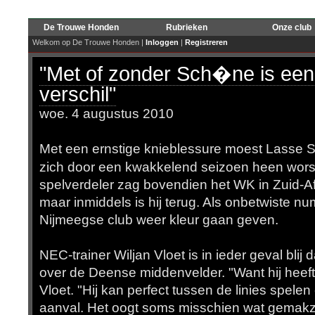
De Trouwe Honden
Rubrieken
Onze club
Welkom op De Trouwe Honden |
Inloggen
|
Registreren
"Met of zonder Sch�ne is een
verschil"
woe. 4 augustus 2010
Met een ernstige knieblessure moest Lasse 
zich door een kwakkelend seizoen heen wor
spelverdeler zag bovendien het WK in Zuid-Af
maar inmiddels is hij terug. Als onbetwiste n
Nijmeegse club weer kleur gaan geven.
NEC-trainer Wiljan Vloet is in ieder geval blij
over de Deense middenvelder. "Want hij heeft 
Vloet. "Hij kan perfect tussen de linies spelen 
aanval. Het oogt soms misschien wat gemakzuc