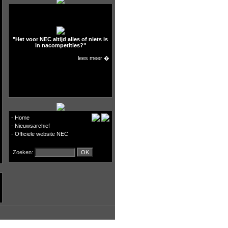
"Het voor NEC altijd alles of niets is
in nacompetities?"
lees meer �
-
Home
-
Nieuwsarchief
-
Officiele website NEC
Zoeken: