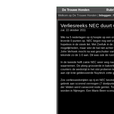
De Trouwe Honden
Rubr
Welkom op De Trouwe Honden |
Inloggen
|
Verliesreeks NEC duurt 
zat. 22 oktober 2011
Wie na 5 nederlagen op rij hoopte op een
leverde 0 punten op. NEC begon nog wel v
hopeloos in de steek liet. Met Zeefuik in d
mogelijkheden, maar wist de bal niet achte
John Verhoek mocht na wat geschutter van h
tekende zo de 1-0 aan. Dit was ook de rust
In de tweede helft zakte NEC weer weg naa
waarnemen. De ploeg grossierde in balverli
counters de wedstrijd in het slot proberen 
aan zijn knie geblesseerde Nuytinck zette 
Zes verlieswedstrijden op rij en NEC bevind
gebrek aan scorend vermogen (7 doelpunten
der Velden werd vanavond node gemist. Tot
worden in Nijmegen. Een Mario Been-scenar