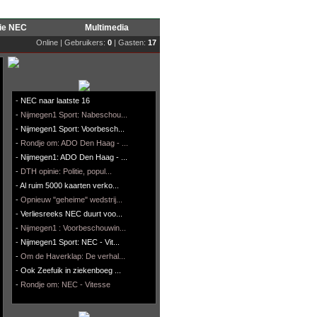
rie NEC
Multimedia
Online | Gebruikers:
0
| Gasten:
17
-
NEC naar laatste 16
-
Nijmegen1 Sport: Nabeschou...
-
Nijmegen1 Sport: Voorbesch...
-
Rondje om: ADO Den Haag - ...
-
Nijmegen1: ADO Den Haag - ...
-
DTH opinie: Politie, popul...
-
Al ruim 5000 kaarten verko...
-
Opnieuw "geheime" wedstrij...
-
Verliesreeks NEC duurt voo...
-
Nijmegen1 : Voorbeschouwin...
-
Nijmegen1 Sport: NEC - Vit...
-
Om de Haverklap: De verhal...
-
Ook Zeefuik in ziekenboeg ...
-
Rondje om: NEC - Vitesse