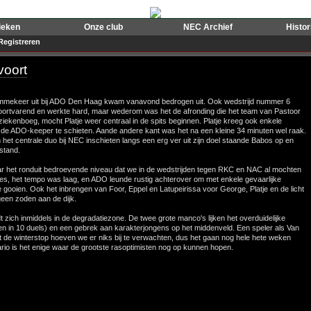
ieken
Onze club
NEC Archief
Histo
Registreren
voort
 ommekeer uit bij ADO Den Haag kwam vanavond bedrogen uit. Ook wedstrijd nummer 6
oortvarend en werkte hard, maar wederom was het de afronding die het team van Pastoor
e ziekenboeg, mocht Platje weer centraal in de spits beginnen. Platje kreeg ook enkele
r de ADO-keeper te schieten. Aande andere kant was het na een kleine 34 minuten wel raak.
et centrale duo bij NEC inschieten langs een erg ver uit zijn doel staande Babos op en
stand.
r het ronduit bedroevende niveau dat we in de wedstrijden tegen RKC en NAC al mochten
es, het tempo was laag, en ADO leunde rustig achterover om met enkele gevaarlijke
te gooien. Ook het inbrengen van Foor, Eppel en Latupeirissa voor George, Platje en de licht
geen zoden aan de dijk.
t zich inmiddels in de degradatiezone. De twee grote manco's lijken het overduidelijke
 in 10 duels) en een gebrek aan karakterjongens op het middenveld. Een speler als Van
 de winterstop hoeven we er niks bij te verwachten, dus het gaan nog hele hete weken
io is het enige waar de grootste rasoptimisten nog op kunnen hopen.