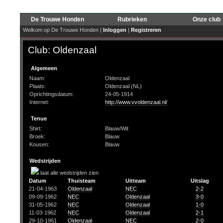
De Trouwe Honden
Rubrieken
Onze club
Welkom op De Trouwe Honden |
Inloggen
|
Registreren
Club: Oldenzaal
Algemeen
Naam:
Oldenzaal
Plaats:
Oldenzaal (NL)
Oprichtingsdatum:
24-05-1914
Internet:
http://www.vvoldenzaal.nl/
Tenue
Shirt:
Blauw/Wit
Broek:
Blauw
Kousen:
Blauw
Wedstrijden
laat alle wedstrijden zien
Datum
Thuisteam
Uitteam
Uitslag
21-04-1963
Oldenzaal
NEC
2-2
09-09-1962
NEC
Oldenzaal
3-0
31-05-1962
NEC
Oldenzaal
1-0
11-03-1962
NEC
Oldenzaal
2-1
29-10-1961
Oldenzaal
NEC
2-0