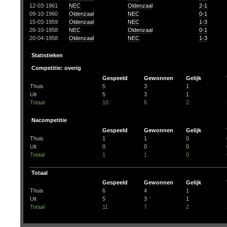
12-03-1961
NEC
Oldenzaal
2-1
09-10-1960
Oldenzaal
NEC
0-1
15-03-1959
Oldenzaal
NEC
1-3
26-10-1958
NEC
Oldenzaal
0-1
20-04-1958
Oldenzaal
NEC
1-3
Statistieken
Competitie: overig
Gespeeld
Gewonnen
Gelijk
Thuis
5
3
1
Uit
5
3
1
Totaal
10
6
2
Nacompetitie
Gespeeld
Gewonnen
Gelijk
Thuis
1
1
0
Uit
0
0
0
Totaal
1
1
0
Totaal
Gespeeld
Gewonnen
Gelijk
Thuis
6
4
1
Uit
5
3
1
Totaal
11
7
2