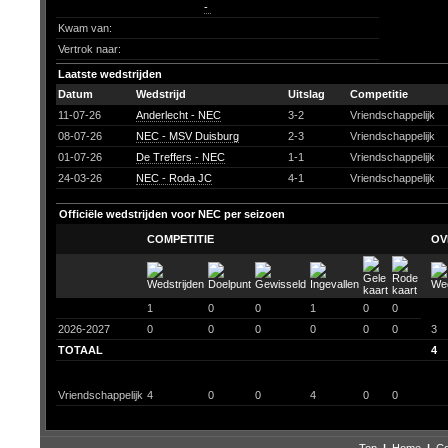
-
Kwam van:
Vertrok naar:
Laatste wedstrijden
Datum
Wedstrijd
Uitslag
Competitie
11-07-26
Anderlecht - NEC
3-2
Vriendschappelijk
08-07-26
NEC - MSV Duisburg
2-3
Vriendschappelijk
01-07-26
De Treffers - NEC
1-1
Vriendschappelijk
24-03-26
NEC - Roda JC
4-1
Vriendschappelijk
Officiële wedstrijden voor NEC per seizoen
COMPETITIE
OV
1
0
0
1
0
0
2026-2027
0
0
0
0
0
0
3
TOTAAL
4
Vriendschappelijk
4
0
0
4
0
0