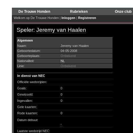
De Trouwe Honden
Rubrieken
Onze club
Welkom op De Trouwe Honden |
Inloggen
|
Registreren
Speler:
Jeremy van Haalen
Algemeen
Naam:
Jeremy van Haalen
Geboortedatum:
04-05-2008
Geboorteplaats:
Onbekend
Nationaliteit:
NL
Linie:
Onbekend
In dienst van NEC
Officiële wedstrijden:
Goals:
0
Gewisseld:
0
Ingevallen:
0
Gele kaarten:
Rode kaarten:
0
Datum debuut:
-
Laatste wedstrijd NEC: