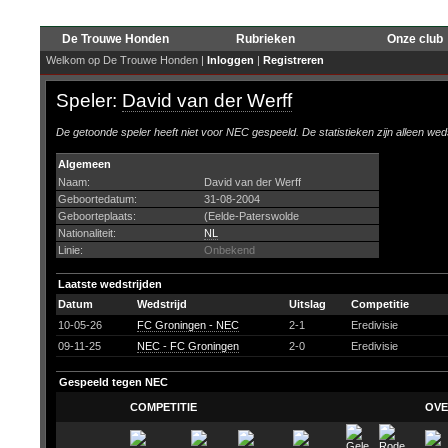
De Trouwe Honden
Rubrieken
Onze club
Welkom op De Trouwe Honden |
Inloggen
|
Registreren
Speler:
David van der Werff
De getoonde speler heeft niet voor NEC gespeeld. De statistieken zijn alleen wed
Algemeen
Naam:
David van der Werff
Geboortedatum:
31-08-2004
Geboorteplaats:
(Eelde-Paterswolde
Nationaliteit:
NL
Linie:
Onbekend
Laatste wedstrijden
Datum
Wedstrijd
Uitslag
Competitie
10-05-26
FC Groningen - NEC
2-1
Eredivisie
09-11-25
NEC - FC Groningen
2-0
Eredivisie
Gespeeld tegen NEC
COMPETITIE
OVE